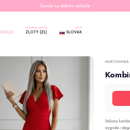
Ženske na debelo oblačila
DENARNA ENOTA
JEZIK
RODAJA
ZLOTY (ZŁ)
SLOVAK
HURTOWNIA
Kombi
Stylowy kombi
wygoda i elega