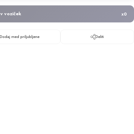
v voziček
x
0
Dodaj med priljubljene
Deliti