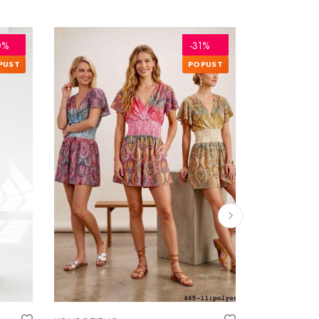
NOVO
0%
-31%
PUST
POPUST