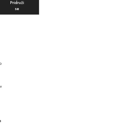
Pridruži
se
o
ov
a