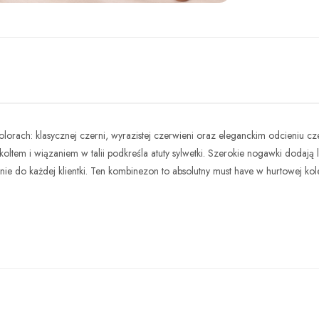
Fotografija
ach: klasycznej czerni, wyrazistej czerwieni oraz eleganckim odcieniu czek
oltem i wiązaniem w talii podkreśla atuty sylwetki. Szerokie nogawki dodają 
ie do każdej klientki. Ten kombinezon to absolutny must have w hurtowej ko