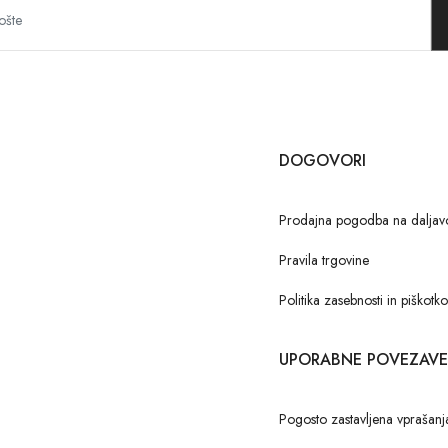
DOGOVORI
Prodajna pogodba na daljav
Pravila trgovine
Politika zasebnosti in piškotk
UPORABNE POVEZAVE
Pogosto zastavljena vprašanj