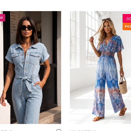
VO
-3
PO