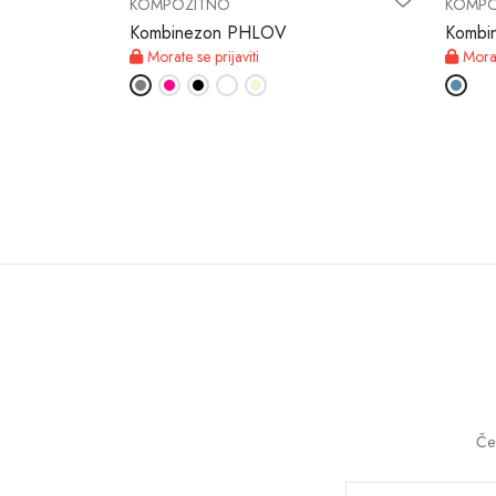
KOMPOZITNO
KOMPO
Kombinezon PHLOV
Kombi
Morate se prijaviti
Morate
Če 