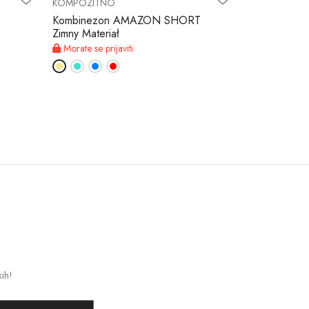
KOMPOZITNO
KOMPOZITN
Kombinezon AMAZON SHORT
Kombinezon
Zimny Materiał
Morate se pri
Morate se prijaviti
kih!