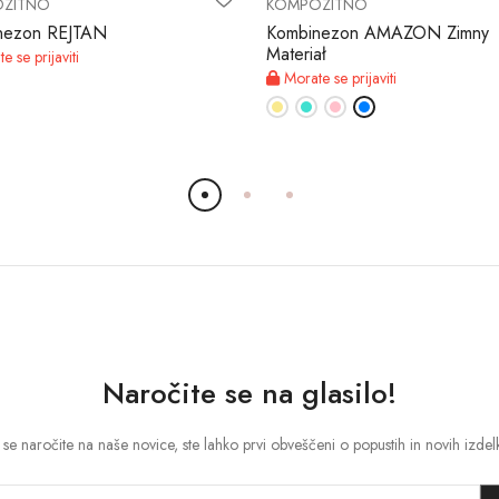
ZITNO
KOMPOZITNO
nezon REJTAN
Kombinezon AMAZON Zimny
Materiał
 se prijaviti
Morate se prijaviti
Naročite se na glasilo!
se naročite na naše novice, ste lahko prvi obveščeni o popustih in novih izdel