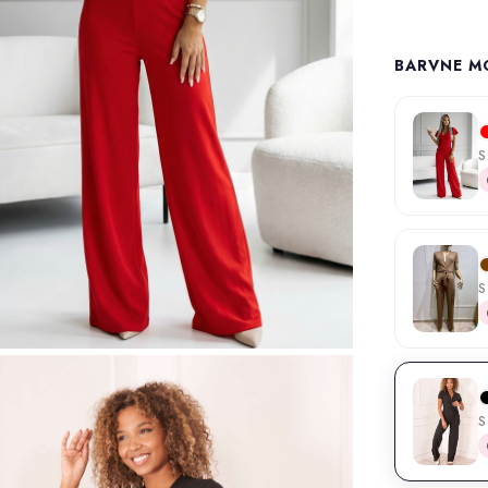
BARVNE M
S
S
S