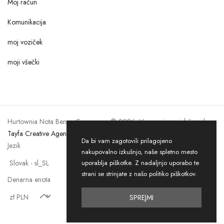
Moj račun
Komunikacija
moj voziček
moji všečki
Hurtownia Nota Bene eCommerce © 2026. Vse pravice pridržane by
Tayfa Creative Agency
Da bi vam zagotovili prilagojeno
Jezik
nakupovalno izkušnjo, naše spletno mesto
uporablja piškotke. Z nadaljnjo uporabo te
strani se strinjate z našo politiko piškotkov.
Denarna enota
SPREJMI