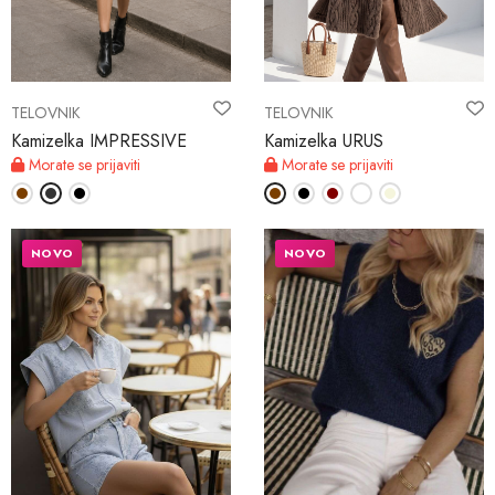
MOJ RAČUN
TELOVNIK
TELOVNIK
Jezik
Kamizelka IMPRESSIVE
Kamizelka URUS
Morate se prijaviti
Morate se prijaviti
Denarna enota
NOVO
NOVO