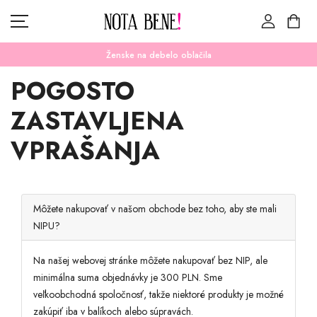
Ženske na debelo oblačila
POGOSTO
ZASTAVLJENA
NOVICE
VPRAŠANJA
KATEGORIJE
PRODAJA
KONTAKTIRAJ NAS
Môžete nakupovať v našom obchode bez toho, aby ste mali
DENARNA ENOTA
NIPU?
ZLOTY (ZŁ)
JEZIK
Na našej webovej stránke môžete nakupovať bez NIP, ale
SLOVAK
minimálna suma objednávky je 300 PLN. Sme
veľkoobchodná spoločnosť, takže niektoré produkty je možné
zakúpiť iba v balíkoch alebo súpravách.