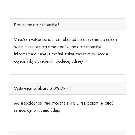
MOJ RAČUN
Posielame do zahraničia?
Jezik
V našom veľkoobchodnom obchode predávame po celom
svete, takže samozrejme dodávame do zahraničia.
Denarna enota
Informácie o cene je možné získať zadaním skúšobnej
objednávky s uvedením dodacej adresy.
Vystavujeme faktúru S 0% DPH?
Ak je spoločnosť registrovaná s 0% DPH, potom jej budú
samozrejme vydané údaje.