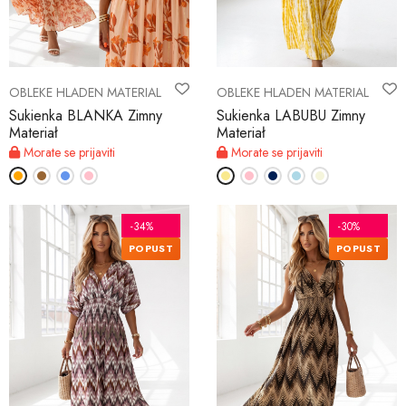
MOJ RAČUN
OBLEKE HLADEN MATERIAL
OBLEKE HLADEN MATERIAL
Jezik
Sukienka BLANKA Zimny
Sukienka LABUBU Zimny
Materiał
Materiał
Denarna enota
Morate se prijaviti
Morate se prijaviti
-34%
-30%
POPUST
POPUST