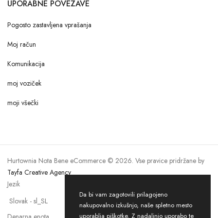
UPORABNE POVEZAVE
Pogosto zastavljena vprašanja
Moj račun
Komunikacija
moj voziček
moji všečki
Hurtownia Nota Bene eCommerce © 2026. Vse pravice pridržane by
Tayfa Creative Agency
Jezik
Da bi vam zagotovili prilagojeno
nakupovalno izkušnjo, naše spletno mesto
uporablja piškotke. Z nadaljnjo uporabo te
Denarna enota