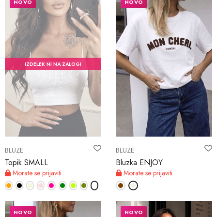
NOVO
NOVO
IZDELEK NI NA ZALOGI
BLUZE
BLUZE
Topik SMALL
Bluzka ENJOY
Morate se prijaviti
Morate se prijaviti
NOVO
NOVO