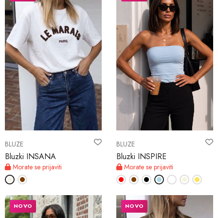
BLUZE
BLUZE
Bluzki INSANA
Bluzki INSPIRE
Morate se prijaviti
Morate se prijaviti
NOVO
NOVO