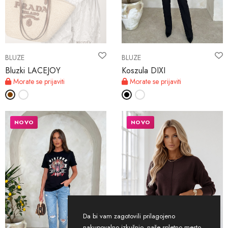
BLUZE
BLUZE
Bluzki LACEJOY
Koszula DIXI
Morate se prijaviti
Morate se prijaviti
NOVO
NOVO
Da bi vam zagotovili prilagojeno
nakupovalno izkušnjo, naše spletno mesto