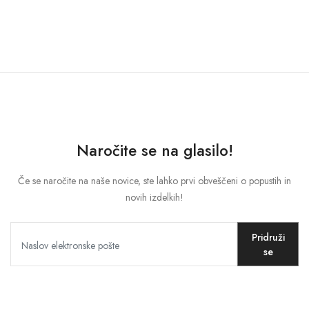
MOJ RAČUN
Jezik
Denarna enota
Naročite se na glasilo!
Če se naročite na naše novice, ste lahko prvi obveščeni o popustih in
novih izdelkih!
Pridruži
se