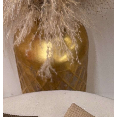
MANO SĄSKAITA
Liežuvis
Valiutos vienetas