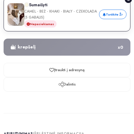
Sumaišyti
CAMEL - BEŻ - KHAKI - BIAŁY - CZEKOLADA
Turėkite Žr
(5 GABALIS)
Nepasiekiamas
į krepšelį
x
0
Įtraukti į adresyną
Dalintis
APIBŪDINIMAS
IŠPLĖSTINĖ INFORMACIJA