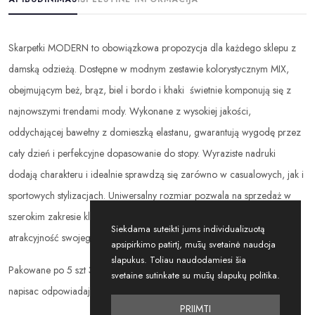
Skarpetki MODERN to obowiązkowa propozycja dla każdego sklepu z
damską odzieżą. Dostępne w modnym zestawie kolorystycznym MIX,
obejmującym beż, brąz, biel i bordo i khaki świetnie komponują się z
najnowszymi trendami mody. Wykonane z wysokiej jakości,
oddychającej bawełny z domieszką elastanu, gwarantują wygodę przez
cały dzień i perfekcyjne dopasowanie do stopy. Wyraziste nadruki
dodają charakteru i idealnie sprawdzą się zarówno w casualowych, jak i
sportowych stylizacjach. Uniwersalny rozmiar pozwala na sprzedaż w
szerokim zakresie klientek. Postaw na must have sezonu i zwiększ
Siekdama suteikti jums individualizuotą
atrakcyjność swojego asortymentu hurtowego!
apsipirkimo patirtį, mūsų svetainė naudoja
slapukus. Toliau naudodamiesi šia
Pakowane po 5 szt 35-38 lub 39-41 Dajemy losowo lub w UWAGACH
svetaine sutinkate su mūsų slapukų politika.
napisac odpowiadający rozmiar
PRIIMTI