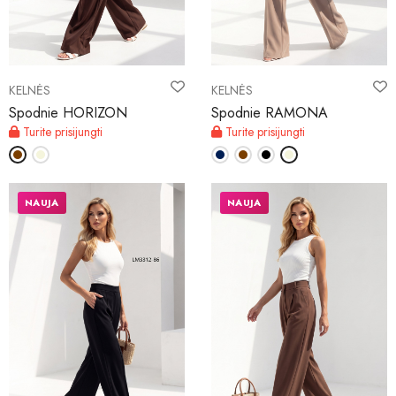
MANO SĄSKAITA
KELNĖS
KELNĖS
Liežuvis
Spodnie HORIZON
Spodnie RAMONA
Turite prisijungti
Turite prisijungti
Valiutos vienetas
NAUJA
NAUJA