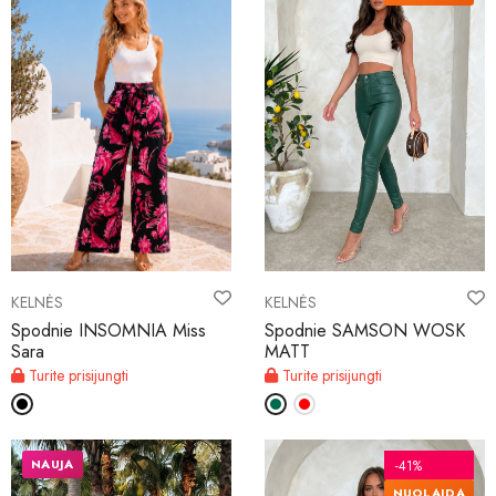
KELNĖS
KELNĖS
Spodnie INSOMNIA Miss
Spodnie SAMSON WOSK
Sara
MATT
Turite prisijungti
Turite prisijungti
NAUJA
-41%
NUOLAIDA