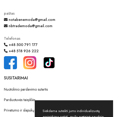
paštas
notabenemoda@gmail.com
nbtrademoda@gmail.com
Telefonas
+48 500 791 177
+48 518 926 222
SUSITARIMAI
Nuotolinio pardavimo sutartis
Parduotuvės taisyklės
Privatumo ir slapukų politika
Siekdama suteikti jums individualizuotą
apsipirkimo patirtį, mūsų svetainė naudoja