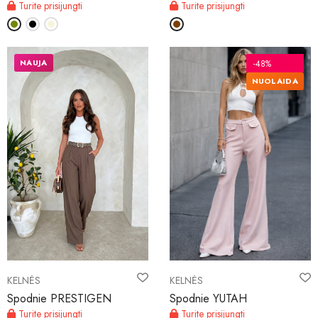
Turite prisijungti
Turite prisijungti
NAUJA
-48%
NUOLAIDA
KELNĖS
KELNĖS
Spodnie PRESTIGEN
Spodnie YUTAH
Turite prisijungti
Turite prisijungti