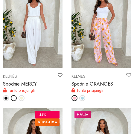
KELNĖS
KELNĖS
Spodnie MERCY
Spodnie ORANGES
Turite prisijungti
Turite prisijungti
NAUJA
-44%
NUOLAIDA