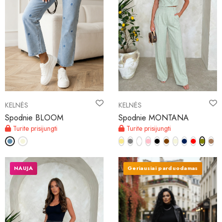
KELNĖS
KELNĖS
Spodnie BLOOM
Spodnie MONTANA
Turite prisijungti
Turite prisijungti
NAUJA
Geriausiai parduodamas