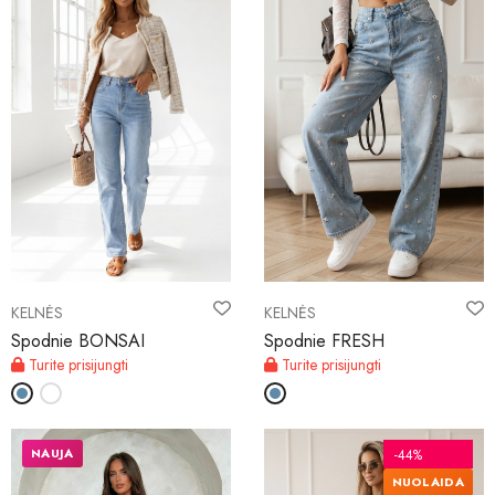
KELNĖS
KELNĖS
Spodnie BONSAI
Spodnie FRESH
Turite prisijungti
Turite prisijungti
NAUJA
-44%
NUOLAIDA