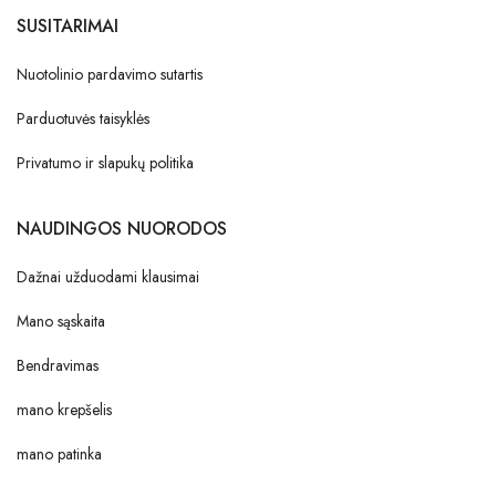
SUSITARIMAI
Nuotolinio pardavimo sutartis
Parduotuvės taisyklės
Privatumo ir slapukų politika
NAUDINGOS NUORODOS
Dažnai užduodami klausimai
Mano sąskaita
Bendravimas
mano krepšelis
mano patinka