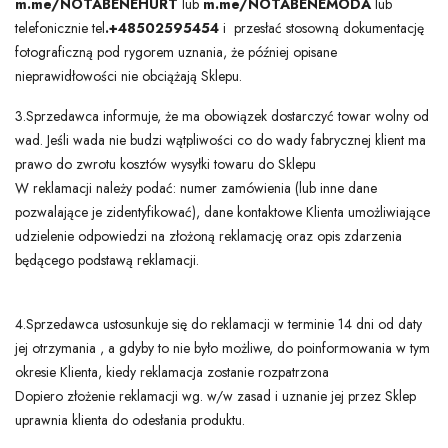
m.me/NOTABENEHURT
lub
m.me/NOTABENEMODA
lub
telefonicznie tel
.+48502595454
i przesłać stosowną dokumentację
fotograficzną pod rygorem uznania, że później opisane
nieprawidłowości nie obciążają Sklepu.
3.Sprzedawca informuje, że ma obowiązek dostarczyć towar wolny od
wad. Jeśli wada nie budzi wątpliwości co do wady fabrycznej klient ma
prawo do zwrotu kosztów wysyłki towaru do Sklepu
W reklamacji należy podać: numer zamówienia (lub inne dane
pozwalające je zidentyfikować), dane kontaktowe Klienta umożliwiające
udzielenie odpowiedzi na złożoną reklamację oraz opis zdarzenia
będącego podstawą reklamacji.
4.Sprzedawca ustosunkuje się do reklamacji w terminie 14 dni od daty
jej otrzymania , a gdyby to nie było możliwe, do poinformowania w tym
okresie Klienta, kiedy reklamacja zostanie rozpatrzona
Dopiero złożenie reklamacji wg. w/w zasad i uznanie jej przez Sklep
uprawnia klienta do odesłania produktu.