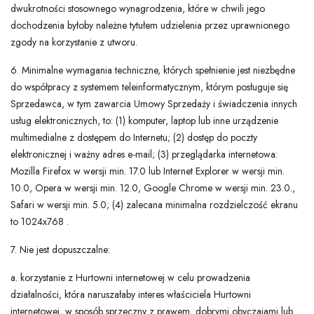
dwukrotności stosownego wynagrodzenia, które w chwili jego
dochodzenia byłoby należne tytułem udzielenia przez uprawnionego
zgody na korzystanie z utworu.
6. Minimalne wymagania techniczne, których spełnienie jest niezbędne
do współpracy z systemem teleinformatycznym, którym posługuje się
Sprzedawca, w tym zawarcia Umowy Sprzedaży i świadczenia innych
usług elektronicznych, to: (1) komputer, laptop lub inne urządzenie
multimedialne z dostępem do Internetu; (2) dostęp do poczty
elektronicznej i ważny adres e-mail; (3) przeglądarka internetowa:
Mozilla Firefox w wersji min. 17.0 lub Internet Explorer w wersji min.
10.0, Opera w wersji min. 12.0, Google Chrome w wersji min. 23.0.,
Safari w wersji min. 5.0; (4) zalecana minimalna rozdzielczość ekranu
to 1024x768 .
7. Nie jest dopuszczalne:
a. korzystanie z Hurtowni internetowej w celu prowadzenia
działalności, która naruszałaby interes właściciela Hurtowni
internetowej, w sposób sprzeczny z prawem, dobrymi obyczajami lub