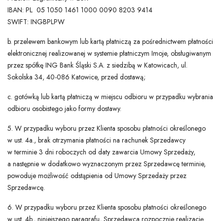
IBAN: PL 05 1050 1461 1000 0090 8203 9414
SWIFT: INGBPLPW
b. przelewem bankowym lub kartą płatniczą za pośrednictwem płatności
elektronicznej realizowanej w systemie płatniczym Imoje, obsługiwanym
przez spółkę ING Bank Śląski S.A. z siedzibą w Katowicach, ul.
Sokolska 34, 40-086 Katowice, przed dostawą;
c. gotówką lub kartą płatniczą w miejscu odbioru w przypadku wybrania
odbioru osobistego jako formy dostawy.
5. W przypadku wyboru przez Klienta sposobu płatności określonego
w ust. 4a., brak otrzymania płatności na rachunek Sprzedawcy
w terminie 3 dni roboczych od daty zawarcia Umowy Sprzedaży,
a następnie w dodatkowo wyznaczonym przez Sprzedawcę terminie,
powoduje możliwość odstąpienia od Umowy Sprzedaży przez
Sprzedawcę.
6. W przypadku wyboru przez Klienta sposobu płatności określonego
w ust. 4b., niniejszego paragrafu, Sprzedawca rozpocznie realizację