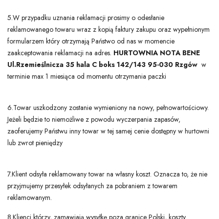
5.W przypadku uznania reklamacji prosimy o odesłanie
reklamowanego towaru wraz z kopią faktury zakupu oraz wypełnionym
formularzem który otrzymają Państwo od nas w momencie
zaakceptowania reklamacji na adres.
HURTOWNIA NOTA BENE
Ul.Rzemieślnicza 35 hala C boks 142/143 95-030 Rzgów
w
terminie max 1 miesiąca od momentu otrzymania paczki
6.Towar uszkodzony zostanie wymieniony na nowy, pełnowartościowy.
Jeżeli będzie to niemożliwe z powodu wyczerpania zapasów,
zaoferujemy Państwu inny towar w tej samej cenie dostępny w hurtowni
lub zwrot pieniędzy
7.Klient odsyła reklamowany towar na własny koszt. Oznacza to, że nie
przyjmujemy przesyłek odsyłanych za pobraniem z towarem
reklamowanym.
8.Klienci którzy, zamawiają wysyłkę poza granice Polski, koszty