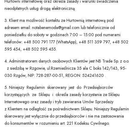
Hurtowni internetowej oraz określa zasady i warunki świadczenia
nieodpłatnych usług drogą elektroniczną.
3. Klient ma możliwość kontaktu ze Hurtownią internetową pod
MANO SĄSKAITA
adresem email: notabenemoda@gmail.com lub telefonicznie od
poniedziałku do soboty w godzinach 7:00 – 15:00 pod numerami
Liežuvis
telefonów: +48 500 791 177 (WhatsApp), +48 511 359 797, +48 502
Valiutos vienetas
595 454, +48 502 595 455.
4. Administratorem danych osobowych Klientów jest NB Trade Sp. z o.o.
z siedzibą w Rzgowie, ul.Rzemieślnicza 35 ala C boks 142/143, 95-
030 Rzgów, NIP: 728-287-00-51, REGON: 524241620 .
5. Niniejszy Regulamin skierowany jest do Przedsiębiorców
korzystających ze Sklepu i określa zasady korzystania ze Sklepu
Internetowego oraz zasady i tryb zawierania Umów Sprzedaży
z Klientem na odległość za pośrednictwem Sklepu. Niniejszy Regulamin
skierowany jest wyłącznie do przedsiębiorców i nie ma zastosowania
do konsumentów w rozumieniu art. 221 Kodeksu Cywilnego.