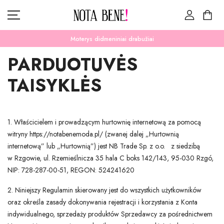
Moterys didmeniniai drabužiai
PARDUOTUVĖS
TAISYKLĖS
ŽINIOS
KATEGORIJAS
1. Właścicielem i prowadzącym hurtownię internetową za pomocą
IŠPARDAVIMAS
witryny https://notabenemoda.pl/ (zwanej dalej „Hurtownią
internetową” lub „Hurtownią”) jest NB Trade Sp. z o.o. z siedzibą
SUSISIEKITE SU MUMIS
VALIUTOS VIENETAS
w Rzgowie, ul. Rzemieślnicza 35 hala C boks 142/143, 95-030 Rzgó,
ZLOTY (ZŁ)
NIP: 728-287-00-51, REGON: 524241620
LIEŽUVIS
2. Niniejszy Regulamin skierowany jest do wszystkich użytkowników
LIETUVIŲ
oraz określa zasady dokonywania rejestracji i korzystania z Konta
indywidualnego, sprzedaży produktów Sprzedawcy za pośrednictwem