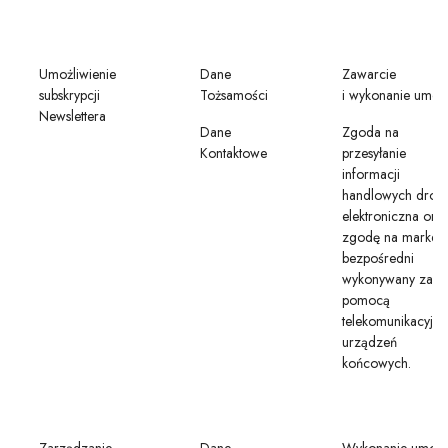
Umożliwienie
Dane
Zawarcie
subskrypcji
Tożsamości
i wykonanie umo
Newslettera
Dane
Zgoda na
Kontaktowe
przesyłanie
informacji
handlowych drog
elektroniczna ora
zgodę na marketi
bezpośredni
wykonywany za
pomocą
telekomunikacyjny
urządzeń
końcowych.