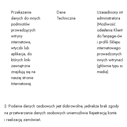
Przekazanie
Dane
Uzasadniony inter
danych do innych
Techniczne
administratora
podmiotów
(Możliwość
prowadzących
odesłania Klientó
witryny
do fanpage-ów
internetowe,
i profili Sklepu
wtyczki lub
internetowego
aplikacje, do
prowadzonych na
których linki
innych witrynach
zewnętrzne
(głównie typu soci
znajdują się na
media)
naszej stronie
Internetowej.
2. Podanie danych osobowych jest dobrowolne, jednakże brak zgody
na przetwarzanie danych osobowych uniemożliwia Rejestrację konta
i realizację zamówień.