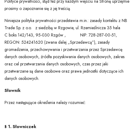
Polityce prywatności, stąd też przy każdym wejściu na Stronę uprzejmie
prosimy o zapoznanie się z jej treścią.
Niniejsza polityka prywatności przedstawia m.in.: zasady kontaktu z NB
MANO SĄSKAITA
Trade Sp. z o.o. z siedzibą w Rzgowie, ul. Rzemieślnicza 35 hala
C boks 142/143, 95-030 Rzgów , NIP: 728-287-00-51,
Liežuvis
REGON: 524241620 (zwana dalej „Sprzedawcą”), zasady
Valiutos vienetas
gromadzenia, przechowywania i przetwarzania przez Sprzedawcę
danych osobowych, źródła pozyskiwania danych osobowych, zakres
oraz cel przetwarzania danych osobowych, czas przez jaki
przetwarzane są dane osobowe oraz prawa jednostki dotyczące ich
danych osobowych.
Słownik
Przez następujące określenia należy rozumieć:
§ 1. Słowniczek