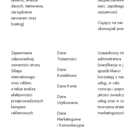
systemu, analiza
bezpieczeństwa
danych, testowanie,
sieci, zapobiegani
zarządzanie
oszustwom)
serwerem oraz
Ciążący na nas
hosting)
obowiązek prawn
Zapewnienie
Dane
Uzasadniony inter
odpowiedniej
Tożsamości
administratora
zawartości strony
(weryfikacja w jaki
Dane
Sklepu
sposób klienci
Kontaktowe
internetowego
korzystają z nasz
oraz reklam,
usług, w celu
Dane Konta
a także analiza
rozwoju i popraw
efektywności
jakości świadczen
Dane
przeprowadzonych
usług oraz w celu
Użytkowania
kampanii
tworzenia strategii
reklamowych
marketingowych)
Dane
Marketingowe
i Komunikacyjne