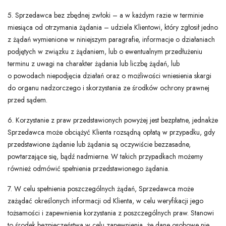
5. Sprzedawca bez zbędnej zwłoki – a w każdym razie w terminie
miesiąca od otrzymania żądania – udziela Klientowi, który zgłosił jedno
z żądań wymienione w niniejszym paragrafie, informacje o działaniach
podjętych w związku z żądaniem, lub o ewentualnym przedłużeniu
terminu z uwagi na charakter żądania lub liczbę żądań, lub
o powodach niepodjęcia działań oraz o możliwości wniesienia skargi
do organu nadzorczego i skorzystania ze środków ochrony prawnej
przed sądem.
6. Korzystanie z praw przedstawionych powyżej jest bezpłatne, jednakże
Sprzedawca może obciążyć Klienta rozsądną opłatą w przypadku, gdy
przedstawione żądanie lub żądania są oczywiście bezzasadne,
powtarzające się, bądź nadmierne. W takich przypadkach możemy
również odmówić spełnienia przedstawionego żądania.
7. W celu spełnienia poszczególnych żądań, Sprzedawca może
zażądać określonych informacji od Klienta, w celu weryfikacji jego
tożsamości i zapewnienia korzystania z poszczególnych praw. Stanowi
to środek bezpieczeństwa w celu zapewnienia, że dane osobowe nie