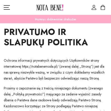
Moterys didmeniniai drabužiai
PRIVATUMO IR
SLAPUKŲ POLITIKA
ŽINIOS
KATEGORIJAS
Ochrona informacji prywatnych dotyczących Użytkowników strony
IŠPARDAVIMAS
internetowej https://notabenemoda.pl/ (zwanej dalej „Stroną”) jest dla
nas sprawą niezwykle ważną, w związku z czym dokładamy wszelkich
SUSISIEKITE SU MUMIS
VALIUTOS VIENETAS
starań, abyście Państwo byli bezpieczni odwiedzając naszą Stronę.
ZLOTY (ZŁ)
LIEŽUVIS
Prosimy o zapoznanie się z treścią niniejszego dokumentu (zwanego
dalej „Polityką prywatności”) mającego za zadanie wyjaśnić zasady
LIETUVIŲ
dbania o Państwa dane osobowe kiedy odwiedzają Państwo Stronę.
Każdorazowo korzystając ze Strony podlegają Państwo niniejszej