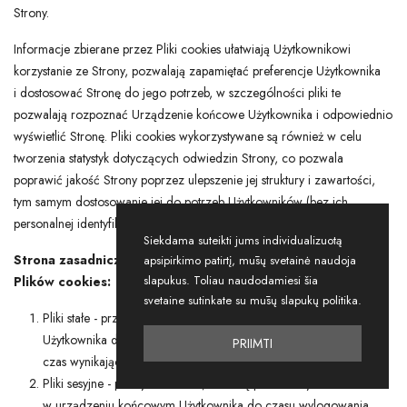
Strony.
Informacje zbierane przez Pliki cookies ułatwiają Użytkownikowi
korzystanie ze Strony, pozwalają zapamiętać preferencje Użytkownika
i dostosować Stronę do jego potrzeb, w szczególności pliki te
pozwalają rozpoznać Urządzenie końcowe Użytkownika i odpowiednio
wyświetlić Stronę. Pliki cookies wykorzystywane są również w celu
tworzenia statystyk dotyczących odwiedzin Strony, co pozwala
poprawić jakość Strony poprzez ulepszenie jej struktury i zawartości,
tym samym dostosowanie jej do potrzeb Użytkowników (bez ich
personalnej identyfikacji).
Siekdama suteikti jums individualizuotą
Strona zasadniczo korzysta z następujących rodzajów
apsipirkimo patirtį, mūsų svetainė naudoja
slapukus. Toliau naudodamiesi šia
Plików cookies:
svetaine sutinkate su mūsų slapukų politika.
Pliki stałe - przechowywane są w urządzeniu końcowym
Użytkownika do czasu ich usunięcia przez użytkownika lub przez
PRIIMTI
czas wynikający z ich ustawień.
Pliki sesyjne - pliki tymczasowe, które są przechowywane
w urządzeniu końcowym Użytkownika do czasu wylogowania,