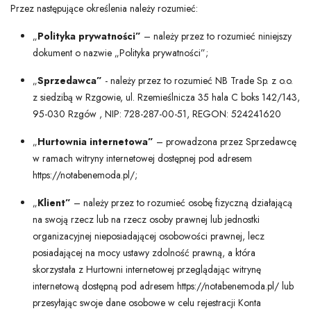
Przez następujące określenia należy rozumieć:
„
Polityka prywatności”
– należy przez to rozumieć niniejszy
dokument o nazwie „Polityka prywatności”;
„
Sprzedawca”
- należy przez to rozumieć NB Trade Sp. z o.o.
z siedzibą w Rzgowie, ul. Rzemieślnicza 35 hala C boks 142/143,
95-030 Rzgów , NIP: 728-287-00-51, REGON: 524241620
„
Hurtownia internetowa”
– prowadzona przez Sprzedawcę
w ramach witryny internetowej dostępnej pod adresem
https://notabenemoda.pl/;
„
Klient”
– należy przez to rozumieć osobę fizyczną działającą
na swoją rzecz lub na rzecz osoby prawnej lub jednostki
organizacyjnej nieposiadającej osobowości prawnej, lecz
posiadającej na mocy ustawy zdolność prawną, a która
skorzystała z Hurtowni internetowej przeglądając witrynę
internetową dostępną pod adresem https://notabenemoda.pl/ lub
przesyłając swoje dane osobowe w celu rejestracji Konta