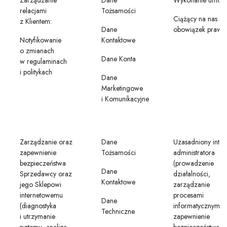
Zarządzanie
Dane
Wykonanie umow
relacjami
Tożsamości
Ciążący na nas
z Klientem:
Dane
obowiązek prawn
Notyfikowanie
Kontaktowe
o zmianach
Dane Konta
w regulaminach
i politykach
Dane
Marketingowe
i Komunikacyjne
Zarządzanie oraz
Dane
Uzasadniony inter
zapewnienie
Tożsamości
administratora
bezpieczeństwa
(prowadzenie
Dane
Sprzedawcy oraz
działalności,
Kontaktowe
jego Sklepowi
zarządzanie
internetowemu
procesami
Dane
(diagnostyka
informatycznymi,
Techniczne
i utrzymanie
zapewnienie