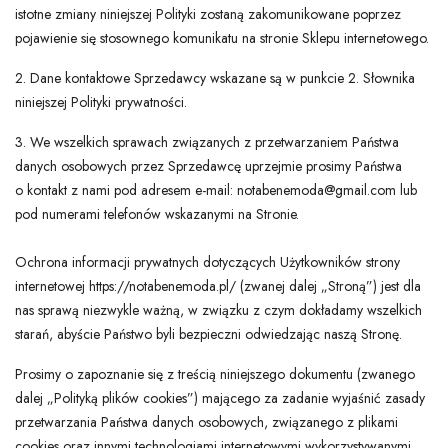
istotne zmiany niniejszej Polityki zostaną zakomunikowane poprzez
pojawienie się stosownego komunikatu na stronie Sklepu internetowego.
2. Dane kontaktowe Sprzedawcy wskazane są w punkcie 2. Słownika
niniejszej Polityki prywatności.
3. We wszelkich sprawach związanych z przetwarzaniem Państwa
danych osobowych przez Sprzedawcę uprzejmie prosimy Państwa
o kontakt z nami pod adresem e-mail: notabenemoda@gmail.com lub
pod numerami telefonów wskazanymi na Stronie.
Ochrona informacji prywatnych dotyczących Użytkowników strony
internetowej https://notabenemoda.pl/ (zwanej dalej „Stroną”) jest dla
nas sprawą niezwykle ważną, w związku z czym dokładamy wszelkich
starań, abyście Państwo byli bezpieczni odwiedzając naszą Stronę.
Prosimy o zapoznanie się z treścią niniejszego dokumentu (zwanego
dalej „Polityką plików cookies”) mającego za zadanie wyjaśnić zasady
przetwarzania Państwa danych osobowych, związanego z plikami
cookies oraz innymi technologiami internetowymi wykorzystywanymi