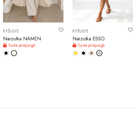
MANO SĄSKAITA
KYŠULYS
KYŠULYS
Liežuvis
Narzutka NAMEN
Narzutka ESSO
Turite prisijungti
Turite prisijungti
Valiutos vienetas