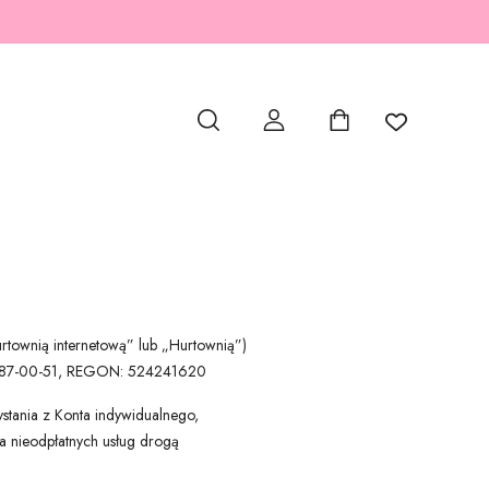
rtownią internetową” lub „Hurtownią”)
28-287-00-51, REGON: 524241620
ystania z Konta indywidualnego,
a nieodpłatnych usług drogą