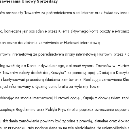
i zawierania Umowy Sprzedaży
w sprzedaży Towarów za pośrednictwem sieci Internet oraz świadczy inne u
o, konieczne jest posiadanie przez Klienta aktywnego konta poczty elektronicz
 konieczne do złożenia zamówienia w Hurtowni internetowej.
towni internetowej za pośrednictwem strony internetowej Hurtowni przez 7 
alogować się do Konta indywidualnego, dokonać wyboru Towarów w Hurtown
żdy z Towarów należy dodać do „Koszyka” za pomocą opcji „Dodaj do Koszyka
 i kontynuować procedurę składania zamówienia. Realizując zamówienie Kl
 jest informowany o łącznej cenie brutto za wybrany Towar.
ybierając na stronie internetowej Hurtowni opcję „Kupuję z obowiązkiem zapła
akceptacja Regulaminu oraz Polityki Prywatności poprzez oznaczenie odpow
oku składania zamówienia powinny być zgodne z prawdą, aktualne oraz dokła
 w przypadku, gdy podane dane są na tyle niedokładne, że uniemożliwiają 