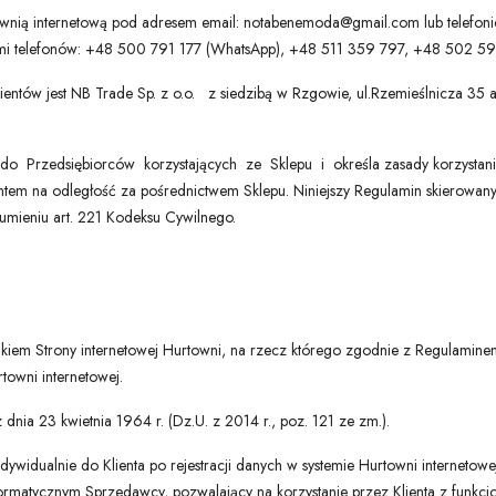
ownią internetową pod adresem email: notabenemoda@gmail.com lub telefoni
i telefonów: +48 500 791 177 (WhatsApp), +48 511 359 797, +48 502 5
ientów jest NB Trade Sp. z o.o. z siedzibą w Rzgowie, ul.Rzemieślnicza 35
 do Przedsiębiorców korzystających ze Sklepu i określa zasady korzystani
ntem na odległość za pośrednictwem Sklepu. Niniejszy Regulamin skierowany 
mieniu art. 221 Kodeksu Cywilnego.
ikiem Strony internetowej Hurtowni, na rzecz którego zgodnie z Regulamin
owni internetowej.
dnia 23 kwietnia 1964 r. (Dz.U. z 2014 r., poz. 121 ze zm.).
dywidualnie do Klienta po rejestracji danych w systemie Hurtowni internetow
ormatycznym Sprzedawcy, pozwalający na korzystanie przez Klienta z funkcjo