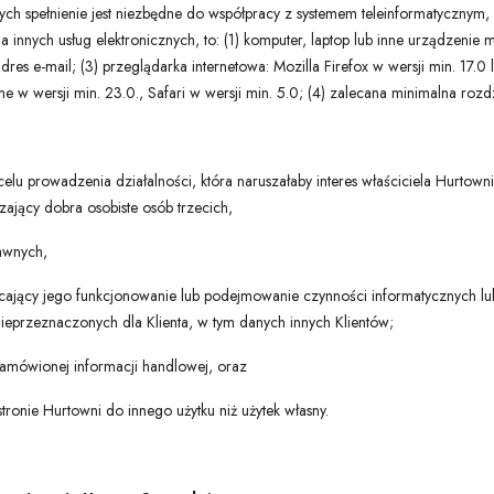
ych spełnienie jest niezbędne do współpracy z systemem teleinformatycznym,
nnych usług elektronicznych, to: (1) komputer, laptop lub inne urządzenie m
res e-mail; (3) przeglądarka internetowa: Mozilla Firefox w wersji min. 17.0 l
 w wersji min. 23.0., Safari w wersji min. 5.0; (4) zalecana minimalna roz
celu prowadzenia działalności, która naruszałaby interes właściciela Hurtown
ający dobra osobiste osób trzecich,
rawnych,
ócający jego funkcjonowanie lub podejmowanie czynności informatycznych lu
nieprzeznaczonych dla Klienta, w tym danych innych Klientów;
amówionej informacji handlowej, oraz
stronie Hurtowni do innego użytku niż użytek własny.