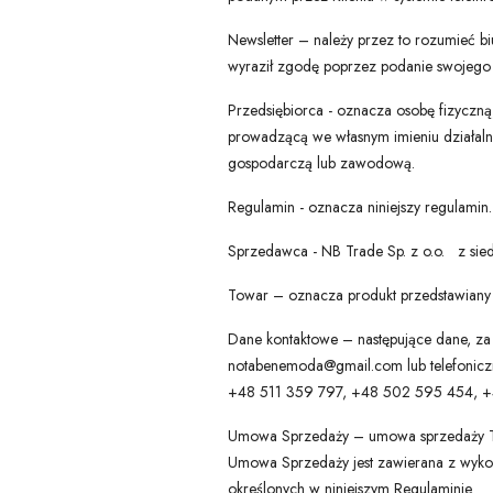
Newsletter – należy przez to rozumieć b
wyraził zgodę poprzez podanie swojego 
Przedsiębiorca - oznacza osobę fizyczną
prowadzącą we własnym imieniu działaln
gospodarczą lub zawodową.
Regulamin - oznacza niniejszy regulamin.
Sprzedawca - NB Trade Sp. z o.o. z si
Towar – oznacza produkt przedstawiany
Dane kontaktowe – następujące dane, za 
notabenemoda@gmail.com lub telefonicz
+48 511 359 797, +48 502 595 454, 
Umowa Sprzedaży – umowa sprzedaży Tow
Umowa Sprzedaży jest zawierana z wyko
określonych w niniejszym Regulaminie.