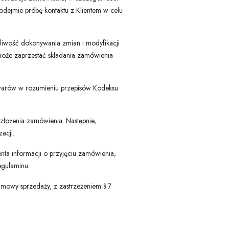
ejmie próbę kontaktu z Klientem w celu
liwość dokonywania zmian i modyfikacji
może zaprzestać składania zamówienia
owarów w rozumieniu przepisów Kodeksu
 złożenia zamówienia. Następnie,
acji.
a informacji o przyjęciu zamówienia,
egulaminu.
mowy sprzedaży, z zastrzeżeniem § 7