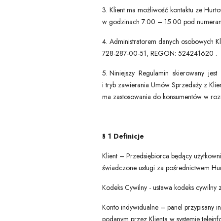
3. Klient ma możliwość kontaktu ze Hurt
w godzinach 7:00 – 15:00 pod numeram
4. Administratorem danych osobowych Kl
728-287-00-51, REGON: 524241620 .
5. Niniejszy Regulamin skierowany jest
i tryb zawierania Umów Sprzedaży z Klie
ma zastosowania do konsumentów w rozu
§ 1 Definicje
Klient – Przedsiębiorca będący użytkown
świadczone usługi za pośrednictwem Hurt
Kodeks Cywilny - ustawa kodeks cywilny z 
Konto indywidualne – panel przypisany in
podanym przez Klienta w systemie teleinf