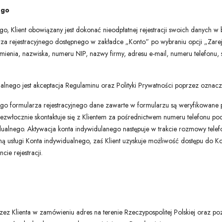
ego
o, Klient obowiązany jest dokonać nieodpłatnej rejestracji swoich danych w 
za rejestracyjnego dostępnego w zakładce „Konto” po wybraniu opcji „Zareje
enia, nazwiska, numeru NIP, nazwy firmy, adresu e-mail, numeru telefonu, si
alnego jest akceptacja Regulaminu oraz Polityki Prywatności poprzez oznac
nego formularza rejestracyjnego dane zawarte w formularzu są weryfikowane 
niezwłocznie skontaktuje się z Klientem za pośrednictwem numeru telefonu p
ualnego. Aktywacja konta indywidulanego następuje w trakcie rozmowy telefon
ą usługi Konta indywidualnego, zaś Klient uzyskuje możliwość dostępu do K
e rejestracji.
zez Klienta w zamówieniu adres na terenie Rzeczypospolitej Polskiej oraz po