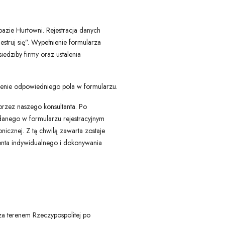
bazie Hurtowni. Rejestracja danych
struj się”. Wypełnienie formularza
edziby firmy oraz ustalenia
zenie odpowiedniego pola w formularzu.
przez naszego konsultanta. Po
odanego w formularzu rejestracyjnym
icznej. Z tą chwilą zawarta zostaje
onta indywidualnego i dokonywania
za terenem Rzeczypospolitej po