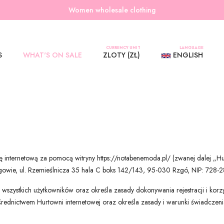
Women wholesale clothing
CURRENCY UNIT
LANGUAGE
S
WHAT'S ON SALE
ZLOTY (ZŁ)
ENGLISH
 internetową za pomocą witryny https://notabenemoda.pl/ (zwanej dalej „Hu
 Rzgowie, ul. Rzemieślnicza 35 hala C boks 142/143, 95-030 Rzgó, NIP: 7
o wszystkich użytkowników oraz określa zasady dokonywania rejestracji i korz
ednictwem Hurtowni internetowej oraz określa zasady i warunki świadczeni