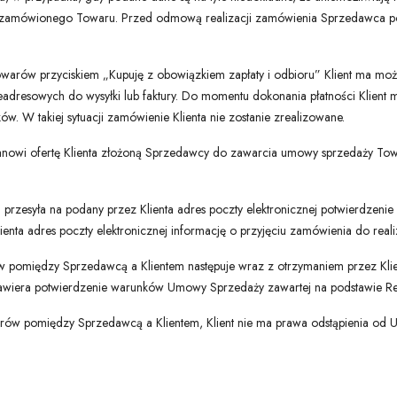
e zamówionego Towaru. Przed odmową realizacji zamówienia Sprzedawca pod
arów przyciskiem „Kupuję z obowiązkiem zapłaty i odbioru” Klient ma moż
adresowych do wysyłki lub faktury. Do momentu dokonania płatności Klient 
w. W takiej sytuacji zamówienie Klienta nie zostanie zrealizowane.
stanowi ofertę Klienta złożoną Sprzedawcy do zawarcia umowy sprzedaży T
przesyła na podany przez Klienta adres poczty elektronicznej potwierdzenie
nta adres poczty elektronicznej informację o przyjęciu zamówienia do realiz
omiędzy Sprzedawcą a Klientem następuje wraz z otrzymaniem przez Klient
 zawiera potwierdzenie warunków Umowy Sprzedaży zawartej na podstawie R
ów pomiędzy Sprzedawcą a Klientem, Klient nie ma prawa odstąpienia od U