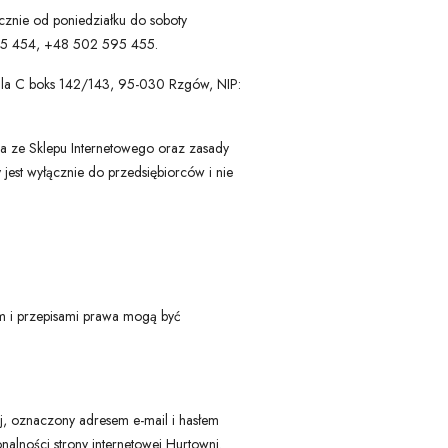
cznie od poniedziałku do soboty
95 454, +48 502 595 455.
 ala C boks 142/143, 95-030 Rzgów, NIP:
a ze Sklepu Internetowego oraz zasady
jest wyłącznie do przedsiębiorców i nie
em i przepisami prawa mogą być
ej, oznaczony adresem e-mail i hasłem
nalności strony internetowej Hurtowni.