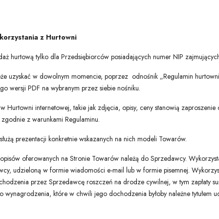
 korzystania z Hurtowni
daż hurtową tylko dla Przedsiębiorców posiadających numer NIP zajmujących
może uzyskać w dowolnym momencie, poprzez odnośnik „Regulamin hurtowni”
jego wersji PDF na wybranym przez siebie nośniku.
 Hurtowni internetowej, takie jak zdjęcia, opisy, ceny stanowią zaproszen
, zgodnie z warunkami Regulaminu.
służą prezentacji konkretnie wskazanych na nich modeli Towarów.
i opisów oferowanych na Stronie Towarów należą do Sprzedawcy. Wykorzystan
wcy, udzieloną w formie wiadomości e-mail lub w formie pisemnej. Wykorzyst
hodzenia przez Sprzedawcę roszczeń na drodze cywilnej, w tym zapłaty su
 wynagrodzenia, które w chwili jego dochodzenia byłoby należne tytułem 