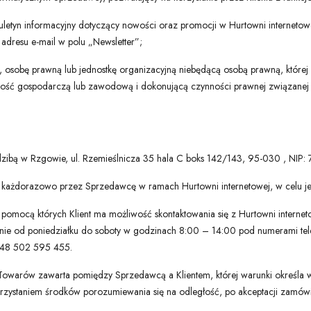
iuletyn informacyjny dotyczący nowości oraz promocji w Hurtowni internetowe
adresu e-mail w polu „Newsletter”;
, osobę prawną lub jednostkę organizacyjną niebędącą osobą prawną, której
ość gospodarczą lub zawodową i dokonującą czynności prawnej związanej b
edzibą w Rzgowie, ul. Rzemieślnicza 35 hala C boks 142/143, 95-030 , N
 każdorazowo przez Sprzedawcę w ramach Hurtowni internetowej, w celu je
pomocą których Klient ma możliwość skontaktowania się z Hurtowni interneto
nie od poniedziałku do soboty w godzinach 8:00 – 14:00 pod numerami te
+48 502 595 455.
arów zawarta pomiędzy Sprzedawcą a Klientem, której warunki określa w 
rzystaniem środków porozumiewania się na odległość, po akceptacji zamó