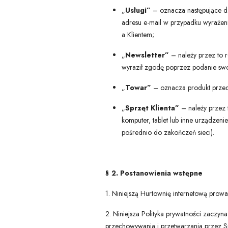
„
Usługi”
– oznacza następujące dz
adresu e-mail w przypadku wyrażen
a Klientem;
„
Newsletter”
– należy przez to 
wyraził zgodę poprzez podanie swo
„
Towar”
– oznacza produkt przed
„
Sprzęt Klienta”
– należy przez 
komputer, tablet lub inne urządzen
pośrednio do zakończeń sieci).
§ 2. Postanowienia wstępne
1. Niniejszą Hurtownię internetową prow
2. Niniejsza Polityka prywatności zaczy
przechowywania i przetwarzania przez 