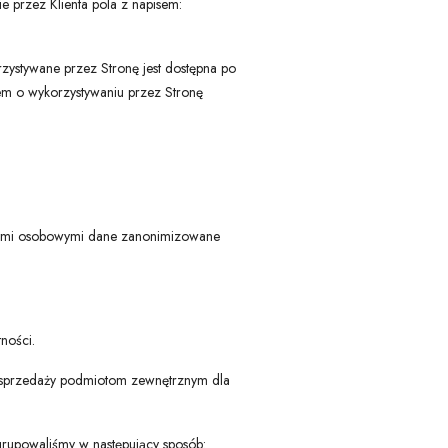
e przez Klienta pola z napisem:
rzystywane przez Stronę jest dostępna po
tem o wykorzystywaniu przez Stronę
danymi osobowymi dane zanonimizowane
ności.
ub sprzedaży podmiotom zewnętrznym dla
rupowaliśmy w następujący sposób: