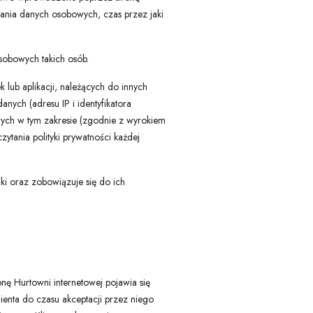
zania danych osobowych, czas przez jaki
osobowych takich osób.
 lub aplikacji, należących do innych
nych (adresu IP i identyfikatora
owych w tym zakresie (zgodnie z wyrokiem
tania polityki prywatności każdej
unki oraz zobowiązuje się do ich
onę Hurtowni internetowej pojawia się
ienta do czasu akceptacji przez niego