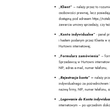
„
Klient”
– należy przez to rozumie
osobowości prawnej, lecz posiadają
dostępną pod adresem https://notab
zawarcia umowy sprzedaży, czy też 
„
Konto indywidualne”
- panel pr
i hasłem podanym przez Klienta w s
Hurtowni internetowej;
„
Formularz zamówienia”
– form
Sprzedawcę w Hurtowni internetowej
NIP, adres e-mail, numer telefonu;
„
Rejestracja konta” –
należy prz
indywidualnego za pośrednictwem Sk
nazwę firmy, NIP, numer telefonu, si
„
Logowanie do Konta indywidu
internetowym – po uprzednim dokona