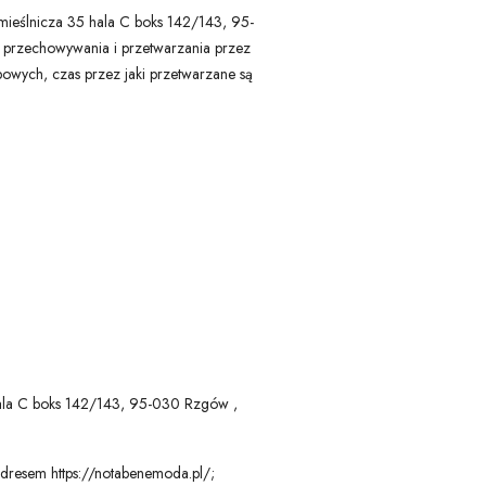
zemieślnicza 35 hala C boks 142/143, 95-
zechowywania i przetwarzania przez
wych, czas przez jaki przetwarzane są
 hala C boks 142/143, 95-030 Rzgów ,
dresem https://notabenemoda.pl/;