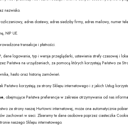
az nazwisko.
rozliczeniowy, adres dostawy, adres siedziby firmy, adres mailowy, numer tel
mę, NIP UE.
rowadzone transakcje i płatności.
, dane logowania, typ i wersja przeglądarki, ustawienia strefy czasowej i loka
rzez Państwa na urządzeniach, za pomocą których korzystają Państwo ze Stro
nika, hasło oraz historię zamówień.
ak Państwo korzystają ze strony Sklepu internetowego i z jakich Usług korzysta
ne
, obejmujące Państwa preferencje w zakresie otrzymywania od nas informa
stwo ze strony naszej Hurtowni internetowej, może ona automatycznie pobi
ów zachowań w sieci. Zbieramy te dane osobowe poprzez ciasteczka Cookies
stronie naszego Sklepu internetowego.