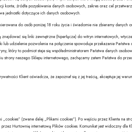
acji konta; źródła pozyskiwania danych osobowych, zakres oraz cel przetwar
wa jednostki dotyczące ich danych osobowych.
st skierowana do osób poniżej 18 roku życia i świadomie nie zbieramy danych 
ajdować się linki zewnętrzne (hiperłącza) do witryn internetowych, wtyczek
i lub udzielenie pozwolenia na połączenie spowoduje przekazanie Państwa da
tryny, który to podmiot staje się współadministratorem Państwa danych osob
 strony naszego Sklepu internetowego, zachęcamy zatem Państwa do przeczy
prywatności Klient oświadcza, że zapoznał się z jej treścią, akceptuje jej war
ki „cookies” (zwane dalej „Plikami cookies”). Po wejściu przez Klienta na str
przez Hurtownię internetową Plików cookies. Komunikat jest widoczny dla Kl