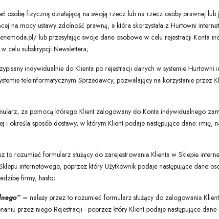
ć osobę fizyczną działającą na swoją rzecz lub na rzecz osoby prawnej lub j
cej na mocy ustawy zdolność prawną, a która skorzystała z Hurtowni interne
enemoda.pl/ lub przesyłając swoje dane osobowe w celu rejestracji Konta i
w celu subskrypcji Newslettera;
zypisany indywidualnie do Klienta po rejestracji danych w systemie Hurtowni
ystemie teleinformatycznym Sprzedawcy, pozwalający na korzystanie przez K
ularz, za pomocą którego Klient zalogowany do Konta indywidualnego za
 i określa sposób dostawy, w którym Klient podaje następujące dane: imię, n
ez to rozumieć formularz służący do zarejestrowania Klienta w Sklepie inter
lepu internetowego, poprzez który Użytkownik podaje następujące dane oso
edzibę firmy, hasło;
alnego” –
należy przez to rozumieć formularz służący do zalogowania Klien
niu przez niego Rejestracji - poprzez który Klient podaje następujące dane 