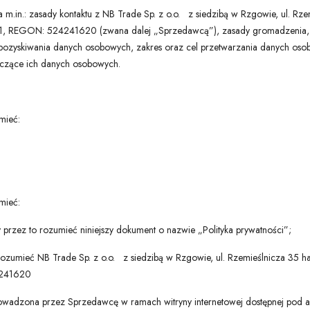
ia m.in.: zasady kontaktu z NB Trade Sp. z o.o. z siedzibą w Rzgowie, ul. R
GON: 524241620 (zwana dalej „Sprzedawcą”), zasady gromadzenia, pr
zyskiwania danych osobowych, zakres oraz cel przetwarzania danych osobo
yczące ich danych osobowych.
mieć:
mieć:
 przez to rozumieć niniejszy dokument o nazwie „Polityka prywatności”;
 rozumieć NB Trade Sp. z o.o. z siedzibą w Rzgowie, ul. Rzemieślnicza 35
4241620
wadzona przez Sprzedawcę w ramach witryny internetowej dostępnej pod a