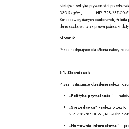
Niniejsza polityka prywatności przedstaw
030 Rzgów , NIP: 728-287-00-51, RE
Sprzedawcę danych osobowych, źródła po
dane osobowe oraz prawa jednostki dot
Słownik
Przez następujące określenia należy rozu
§ 1. Słowniczek
Przez następujące określenia należy rozu
„
Polityka prywatności”
– należy
„
Sprzedawca”
- należy przez to
NIP: 728-287-00-51, REGON: 52
„
Hurtownia internetowa”
– pro