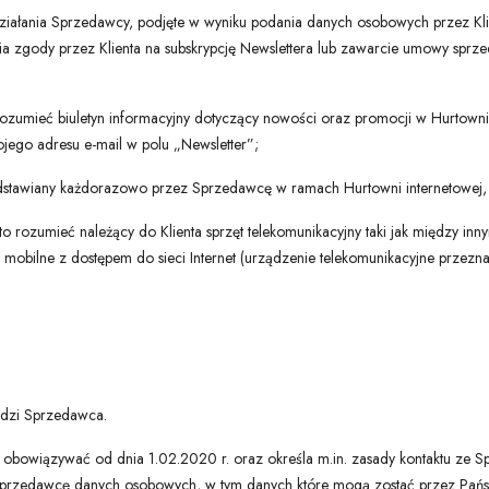
iałania Sprzedawcy, podjęte w wyniku podania danych osobowych przez Kli
ia zgody przez Klienta na subskrypcję Newslettera lub zawarcie umowy sp
rozumieć biuletyn informacyjny dotyczący nowości oraz promocji w Hurtowni,
jego adresu e-mail w polu „Newsletter”;
stawiany każdorazowo przez Sprzedawcę w ramach Hurtowni internetowej, 
to rozumieć należący do Klienta sprzęt telekomunikacyjny taki jak między inn
ie mobilne z dostępem do sieci Internet (urządzenie telekomunikacyjne prze
adzi Sprzedawca.
na obowiązywać od dnia 1.02.2020 r. oraz określa m.in. zasady kontaktu ze
Sprzedawcę danych osobowych, w tym danych które mogą zostać przez Pań