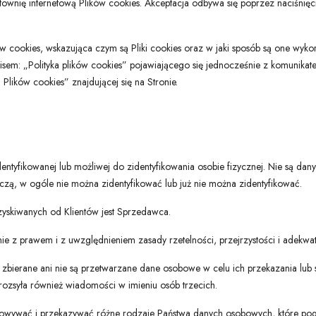
ownię internetową Plików cookies. Akceptacja odbywa się poprzez naciśnięci
w cookies, wskazująca czym są Pliki cookies oraz w jaki sposób są one wyko
pisem: „Polityka plików cookies” pojawiającego się jednocześnie z komunika
Plików cookies” znajdującej się na Stronie.
dentyfikowanej lub możliwej do zidentyfikowania osobie fizycznej. Nie są 
yczą, w ogóle nie można zidentyfikować lub już nie można zidentyfikować.
yskiwanych od Klientów jest Sprzedawca.
 z prawem i z uwzględnieniem zasady rzetelności, przejrzystości i adekwat
są zbierane ani nie są przetwarzane dane osobowe w celu ich przekazania l
ozsyła również wiadomości w imieniu osób trzecich.
howywać i przekazywać różne rodzaje Państwa danych osobowych, które pog