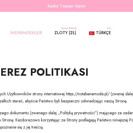
Kadın Toptan Giyim
PARA BIRIMI
DIL
İNDIRIMDEKILER
ZLOTY (ZŁ)
TÜRKÇE
ÇEREZ POLITIKASI
ch Użytkowników strony internetowej https://notabenemoda.pl/ (zwanej dalej 
kich starań, abyście Państwo byli bezpieczni odwiedzając naszą Stronę.
ejszego dokumentu (zwanego dalej „Polityką prywatności”) mającego za zada
tronę. Każdorazowo korzystając ze Strony podlegają Państwo niniejszej Pol
oznanie się z jej treścią.