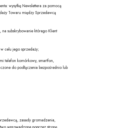
enta: wysyłkę Newslettera za pomocą
rzedaży Towaru między Sprzedawcą
 na subskrybowanie którego Klient
w celu jego sprzedaży;
ymi telefon komórkowy, smartfon,
znaczone do podłączenia bezpośrednio lub
 Sprzedawcą, zasady gromadzenia,
stwo wprowadzone poprzez stronę