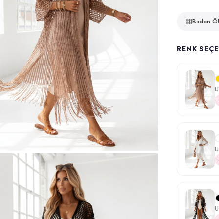
Beden Öl
RENK SEÇE
U
U
U