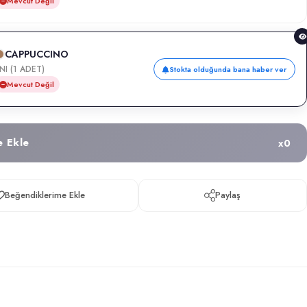
Mevcut Değil
CAPPUCCINO
NI (1 ADET)
Stokta olduğunda bana haber ver
Mevcut Değil
e Ekle
x
0
Beğendiklerime Ekle
Paylaş