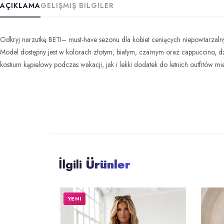
AÇIKLAMA
GELIŞMIŞ BILGILER
Odkryj narzutkę BETI– must-have sezonu dla kobiet ceniących niepowtarzal
Model dostępny jest w kolorach złotym, białym, czarnym oraz cappuccino, dz
kostium kąpielowy podczas wakacji, jak i lekki dodatek do letnich outfitów m
İlgili
Ürünler
YENI