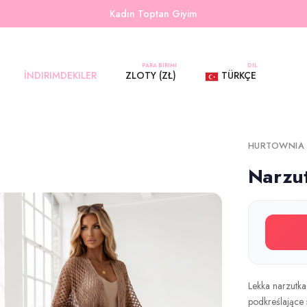
Kadın Toptan Giyim
PARA BIRIMI
DIL
İNDIRIMDEKILER
ZLOTY (ZŁ)
TÜRKÇE
HURTOWNIA
Narzu
Lekka narzutka
podkreślające