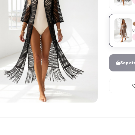
U
Sepet
Fotoğraf