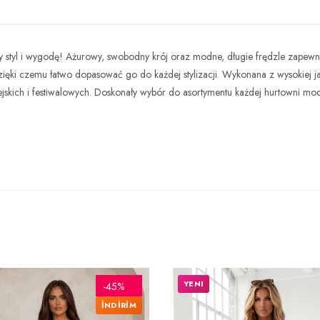
ny styl i wygodę! Ażurowy, swobodny krój oraz modne, długie frędzle zapew
ięki czemu łatwo dopasować go do każdej stylizacji. Wykonana z wysokiej ja
iejskich i festiwalowych. Doskonały wybór do asortymentu każdej hurtowni mod
YENI
-45%
İNDİRİM