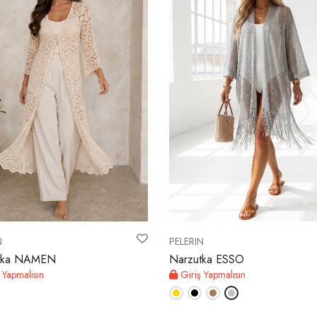
N
PELERIN
tka NAMEN
Narzutka ESSO
 Yapmalısın
Giriş Yapmalısın