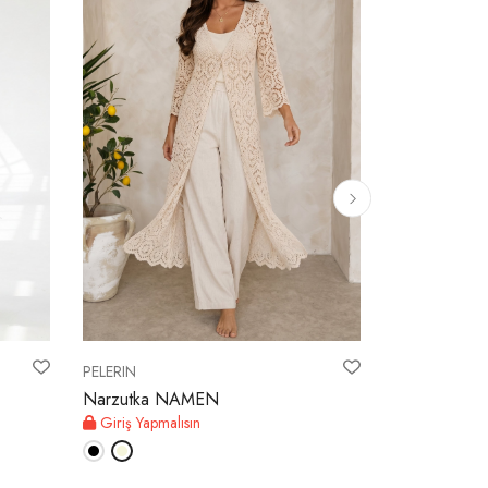
PELERIN
PELERIN
Narzutka NAMEN
Narzutka E
Giriş Yapmalısın
Giriş Yapmal