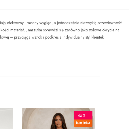
niają efektowny i modny wygląd, a jednocześnie niezwykłą przewiewność.
kości materiału, narzutka sprawdzi się zarówno jako stylowe okrycie na
owej – przyciąga wzrok i podkreśla indywidualny styl klientek.
YENI
-45%
İNDİRİM