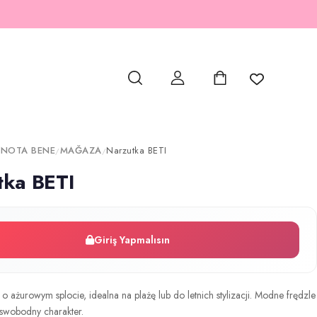
 NOTA BENE
MAĞAZA
Narzutka BETI
/
/
tka BETI
Giriş Yapmalısın
 o ażurowym splocie, idealna na plażę lub do letnich stylizacji. Modne frędzle
 swobodny charakter.