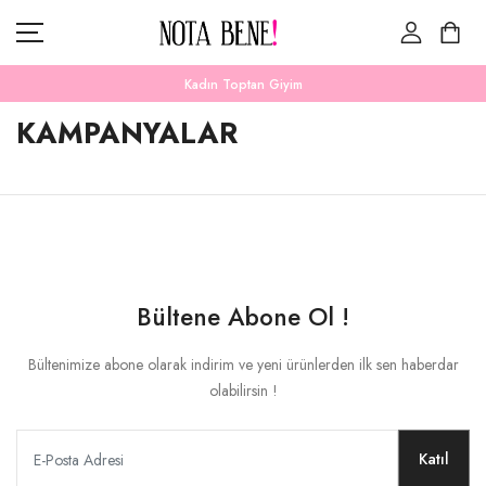
Kadın Toptan Giyim
KAMPANYALAR
YENI ÜRÜNLER
KATEGORILER
İNDIRIMDEKILER
Bültene Abone Ol !
BİZE ULAŞIN
PARA BIRIMI
Bültenimize abone olarak indirim ve yeni ürünlerden ilk sen haberdar
ZLOTY (ZŁ)
DIL
olabilirsin !
TÜRKÇE
Katıl