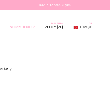
Kadın Toptan Giyim
PARA BIRIMI
DIL
İNDIRIMDEKILER
ZLOTY (ZŁ)
TÜRKÇE
RLAR
/