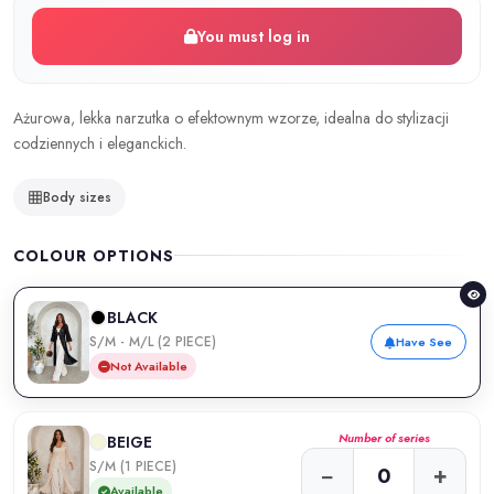
You must log in
Ażurowa, lekka narzutka o efektownym wzorze, idealna do stylizacji
codziennych i eleganckich.
Body sizes
COLOUR OPTIONS
BLACK
S/M - M/L (2 PIECE)
Have See
Not Available
Number of series
BEIGE
S/M (1 PIECE)
−
+
Available