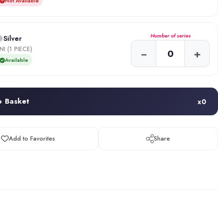
Not Available
Number of series
Silver
NI (1 PIECE)
−
+
Available
o Basket
x
0
Add to Favorites
Share