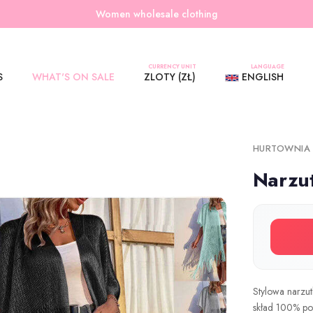
Women wholesale clothing
CURRENCY UNIT
LANGUAGE
S
WHAT'S ON SALE
ZLOTY (ZŁ)
ENGLISH
HURTOWNIA
Narzu
Stylowa narzutk
skład 100% pol