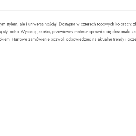
m stylem, ale i uniwersalnością! Dostępna w czterech topowych kolorach: z
 styl boho. Wysokiej jakości, przewiewny materiał sprawdzi się doskonale z
ookiem. Hurtowe zamówienie pozwoli odpowiedzieć na aktualne trendy i ocze