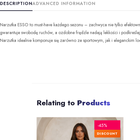
DESCRIPTION
ADVANCED INFORMATION
Narzutka ESSO to must-have każdego sezonu – zachwyca nie tylko efektowny
gwarantuje swobodę ruchów, a ozdobne frędzle nadają lekkości i podkreślają
Narzutka idealnie komponuje się zarówno ze sportowym, jak i eleganckim l
Relating to
Products
-45%
DISCOUNT