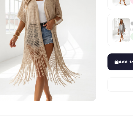
U
Add t
Photograph