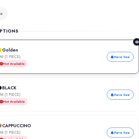
es
PTIONS
Golden
NI (1 PIECE)
Have See
Not Available
BLACK
NI (1 PIECE)
Have See
Not Available
CAPPUCCINO
NI (1 PIECE)
Have See