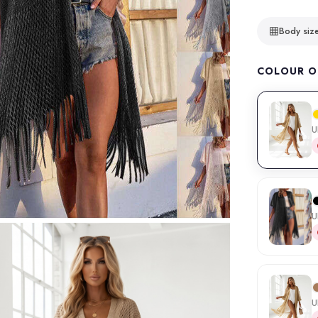
Body siz
COLOUR O
U
U
U