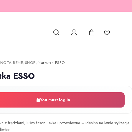
 NOTA BENE
SHOP
Narzutka ESSO
/
/
tka ESSO
You must log in
a z frędzlami, luźny fason, lekka i przewiewna – idealna na letnie stylizacje.
iester