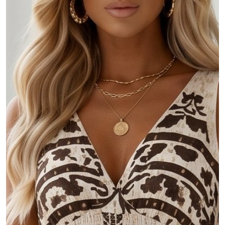
MOJE KONTO
Język
Waluty