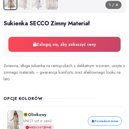
1 / 4
Sukienka SECCO Zimny Materiał
Zaloguj się, aby zobaczyć ceny
Zwiewna, długa sukienka na ramiączkach z delikatnym wzorem, uszyta z
zimnego materiału – gwarancja komfortu oraz efektownego looku na
lato.
OPCJE KOLORÓW
Oliwkowy
UNI (1 szt w serii)
Powiadom mnie
NIEDOSTĘPNE