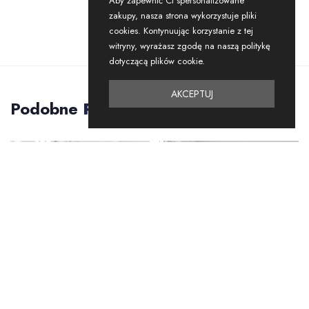
Aby zapewnić Ci spersonalizowane
zakupy, nasza strona wykorzystuje pliki
cookies. Kontynuując korzystanie z tej
witryny, wyrażasz zgodę na naszą politykę
dotyczącą plików cookie.
AKCEPTUJ
Podobne
Produkty
-34%
-36%
RABAT
RABAT