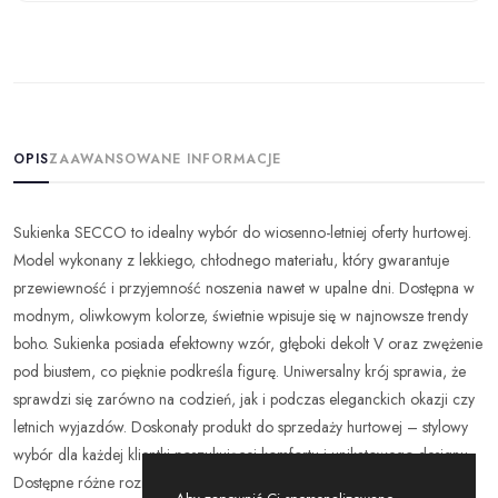
OPIS
ZAAWANSOWANE INFORMACJE
Sukienka SECCO to idealny wybór do wiosenno-letniej oferty hurtowej.
Model wykonany z lekkiego, chłodnego materiału, który gwarantuje
przewiewność i przyjemność noszenia nawet w upalne dni. Dostępna w
modnym, oliwkowym kolorze, świetnie wpisuje się w najnowsze trendy
boho. Sukienka posiada efektowny wzór, głęboki dekolt V oraz zwężenie
pod biustem, co pięknie podkreśla figurę. Uniwersalny krój sprawia, że
sprawdzi się zarówno na codzień, jak i podczas eleganckich okazji czy
letnich wyjazdów. Doskonały produkt do sprzedaży hurtowej – stylowy
wybór dla każdej klientki poszukującej komfortu i unikatowego designu.
Dostępne różne rozmiary.