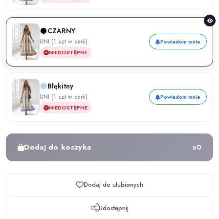
CZARNY
UNI (1 szt w serii)
Powiadom mnie
NIEDOSTĘPNE
Błękitny
UNI (1 szt w serii)
Powiadom mnie
NIEDOSTĘPNE
Dodaj do koszyka
x
0
Dodaj do ulubionych
Udostępnij