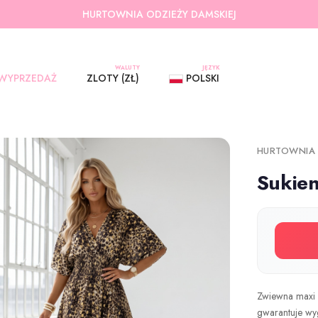
HURTOWNIA ODZIEŻY DAMSKIEJ
WALUTY
JĘZYK
WYPRZEDAŻ
ZLOTY (ZŁ)
POLSKI
HURTOWNIA
Sukie
Zwiewna maxi s
gwarantuje wy