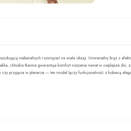
djęcie
poszukującą niebanalnych rozwiązań na wiele okazji. Uniwersalny brąz z efek
. Lekka, chłodna tkanina gwarantuje komfort noszenia nawet w cieplejsze dni, z
 czy przyjęcia w plenerze — ten model łączy funkcjonalność z kobiecą elega