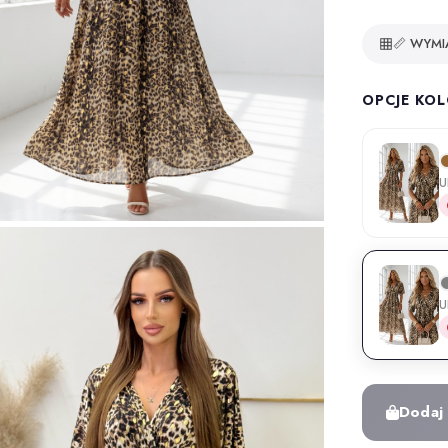
📏 WYMI
OPCJE KO
U
U
Dodaj