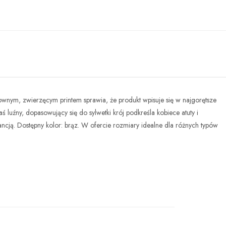
townym, zwierzęcym printem sprawia, że produkt wpisuje się w najgorętsze
aś luźny, dopasowujący się do sylwetki krój podkreśla kobiece atuty i
ncją. Dostępny kolor: brąz. W ofercie rozmiary idealne dla różnych typów