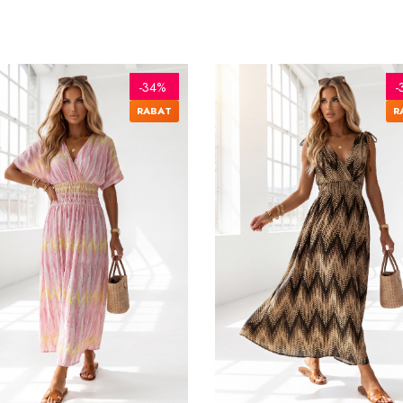
-34%
-
RABAT
R