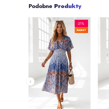
Podobne
Produkty
-26%
-21%
RABAT
RABAT