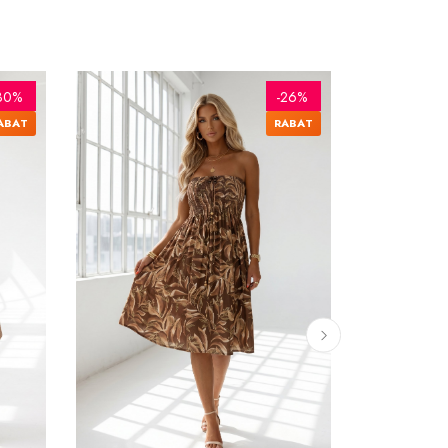
30%
-26%
ABAT
RABAT