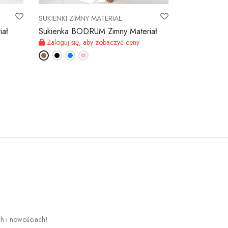
SUKIENKI ZIMNY MATERIAŁ
SUKIENKI ZIM
iał
Sukienka BODRUM Zimny Materiał
Sukienka LA
Zaloguj się, aby zobaczyć ceny
Zaloguj się,
ch i nowościach!