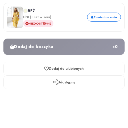
BEŻ
UNI (1 szt w serii)
Powiadom mnie
NIEDOSTĘPNE
Dodaj do koszyka
x
0
Dodaj do ulubionych
Udostępnij