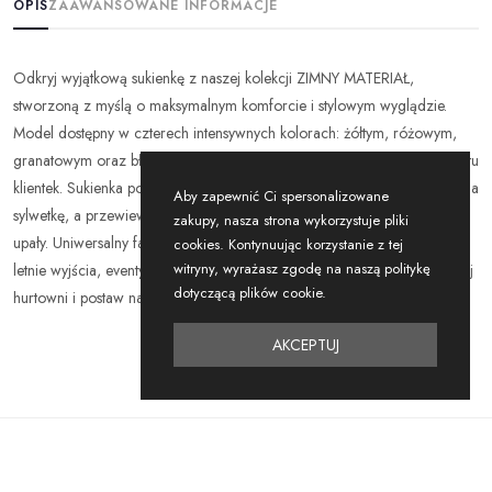
OPIS
ZAAWANSOWANE INFORMACJE
Odkryj wyjątkową sukienkę z naszej kolekcji ZIMNY MATERIAŁ,
stworzoną z myślą o maksymalnym komforcie i stylowym wyglądzie.
Model dostępny w czterech intensywnych kolorach: żółtym, różowym,
granatowym oraz błękitnym, pozwala na dopasowanie do każdego gustu
klientek. Sukienka posiada elastyczne marszczenie w talii, które podkreśla
Aby zapewnić Ci spersonalizowane
sylwetkę, a przewiewny materiał zapewnia komfort nawet w największe
zakupy, nasza strona wykorzystuje pliki
upały. Uniwersalny fason sprawdzi się zarówno na co dzień, jak i na
cookies. Kontynuując korzystanie z tej
witryny, wyrażasz zgodę na naszą politykę
letnie wyjścia, eventy czy wakacyjne spacery. Zamów już teraz do swojej
dotyczącą plików cookie.
hurtowni i postaw na bestseller, który pokocha każda kobieta!
AKCEPTUJ
Podobne
Produkty