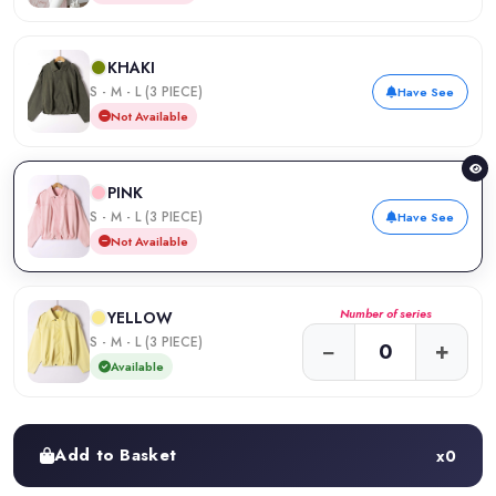
KHAKI
S - M - L (3 PIECE)
Have See
Not Available
PINK
S - M - L (3 PIECE)
Have See
Not Available
Number of series
YELLOW
S - M - L (3 PIECE)
−
+
Available
Add to Basket
x
0