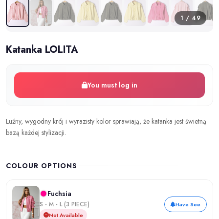
1 / 49
Katanka LOLITA
You must log in
Luźny, wygodny krój i wyrazisty kolor sprawiają, że katanka jest świetną
bazą każdej stylizacji.
COLOUR OPTIONS
Fuchsia
S - M - L (3 PIECE)
Have See
Not Available