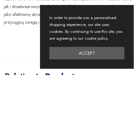
jak i streetwearowych stylizacjach. Idealna na sezon wiosna-lato oraz
jako efektowny akcent do każdej garderoby. Zainwestuj w katanki, które
In order to provide you a personalized
przyciągną uwagę i szybko znajdą swoich nabywców!
shopping experience, our site uses
cookies. By continuing to use this site, you
are agreeing to our cookie policy.
ACCEPT
Relating to
Products
NEW
NEW