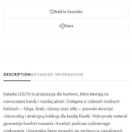
Add to Favorites
Share
DESCRIPTION
ADVANCED INFORMATION
Katanka LOLITA to propozycja dla hurtowni, które stawiają na
nowoczesne trendy i wysoką jakość. Dostępna w czterech modnych
kolorach – fuksja, khaki, różowy oraz żółty – pozwala stworzyć
różnorodną i atrakcyjną kolekcję dla każdej klientki. Wytrzymały materiał
gwarantuje komfort noszenia i trwałość podczas codziennego
użytkowania. Uniwersalny fason sprawdzi się zarówno w casualowych,