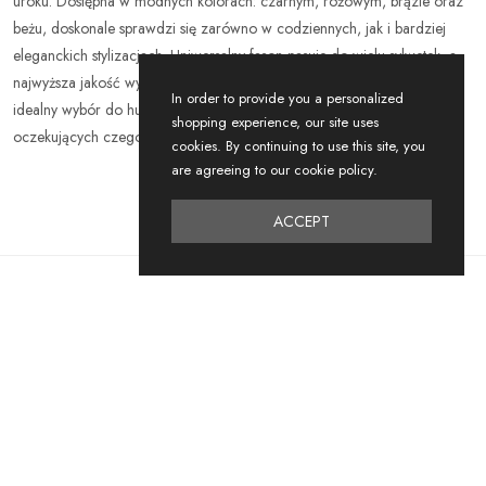
uroku. Dostępna w modnych kolorach: czarnym, różowym, brązie oraz
beżu, doskonale sprawdzi się zarówno w codziennych, jak i bardziej
eleganckich stylizacjach. Uniwersalny fason pasuje do wielu sylwetek, a
najwyższa jakość wykonania gwarantuje komfort noszenia i trwałość –
In order to provide you a personalized
idealny wybór do hurtowni odzieżowej z myślą o klientkach
shopping experience, our site uses
oczekujących czegoś wyjątkowego.
cookies. By continuing to use this site, you
are agreeing to our cookie policy.
ACCEPT
Relating to
Products
NEW
-45%
DISCOUNT