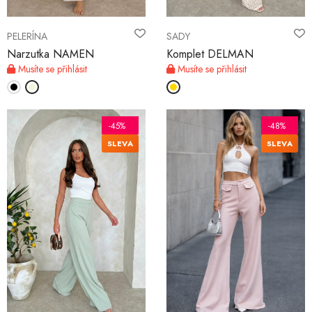
PELERÍNA
SADY
Narzutka NAMEN
Komplet DELMAN
Musíte se přihlásit
Musíte se přihlásit
-45%
-48%
SLEVA
SLEVA