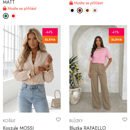
MATT
Musíte se přihlásit
Musíte se přihlásit
-44%
-41%
SLEVA
SLEVA
KOŠILE
BLŮZKY
Koszule MOSSI
Bluzka RAFAELLO