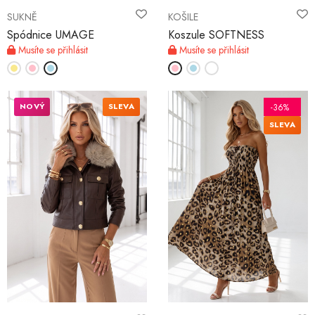
SUKNĚ
KOŠILE
Spódnice UMAGE
Koszule SOFTNESS
Musíte se přihlásit
Musíte se přihlásit
NOVÝ
SLEVA
-36%
SLEVA