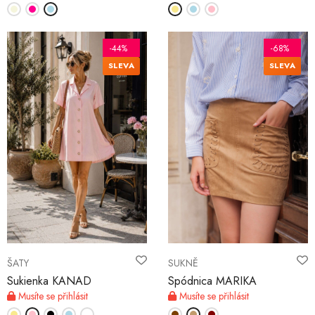
-44%
-68%
SLEVA
SLEVA
ŠATY
SUKNĚ
Sukienka KANAD
Spódnica MARIKA
Musíte se přihlásit
Musíte se přihlásit