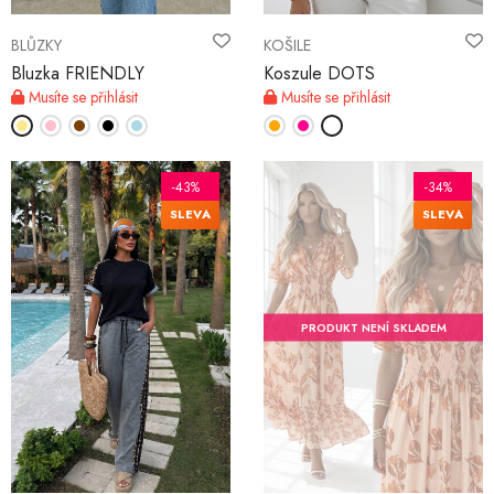
BLŮZKY
KOŠILE
Bluzka FRIENDLY
Koszule DOTS
Musíte se přihlásit
Musíte se přihlásit
-43%
-34%
SLEVA
SLEVA
PRODUKT NENÍ SKLADEM