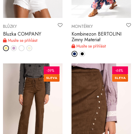
BLŮZKY
MONTÉRKY
Bluzka COMPANY
Kombinezon BERTOLINI
Zimny Materiał
Musíte se přihlásit
Musíte se přihlásit
-59%
-68%
SLEVA
SLEVA