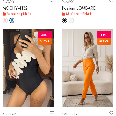
PLAVKY
PLAVKY
MOCHY-4132
Kostium LOMBARD
Musíte se přihlásit
Musíte se přihlásit
-38%
-44%
SLEVA
SLEVA
KOSTÝM
KALHOTY