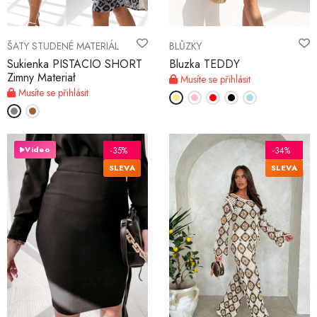
ŠATY STUDENÉ MATERIÁL
BLŮZKY
Sukienka PISTACIO SHORT
Bluzka TEDDY
Zimny Materiał
Musíte se přihlásit
Musíte se přihlásit
Video
-35%
-34%
SLEVA
SLEVA