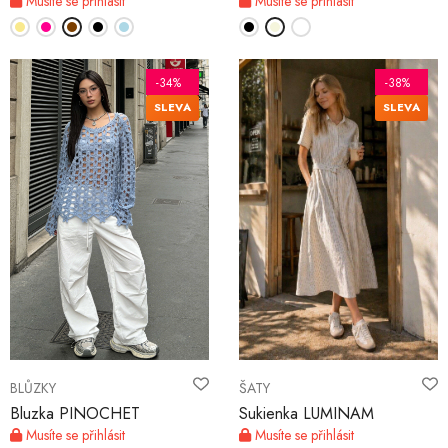
Musíte se přihlásit
Musíte se přihlásit
-34%
-38%
SLEVA
SLEVA
BLŮZKY
ŠATY
Bluzka PINOCHET
Sukienka LUMINAM
Musíte se přihlásit
Musíte se přihlásit