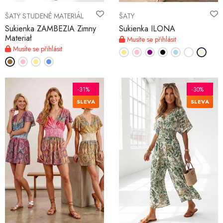
ŠATY STUDENÉ MATERIÁL
ŠATY
Sukienka ZAMBEZIA Zimny
Sukienka ILONA
Materiał
Musíte se přihlásit
Musíte se přihlásit
-31%
-30%
SLEVA
SLEVA