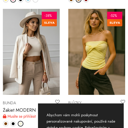
-38%
-52%
SLEVA
SLEVA
BUNDA
BLŮZKY
Żakiet MODERN
Bluzka ENERGY
Abychom vám mohli poskytnout
Musíte se přihlásit
Musíte se přihlásit
personalizované nakupování, používá naše
stránka soubory cookie. Pokračováním v