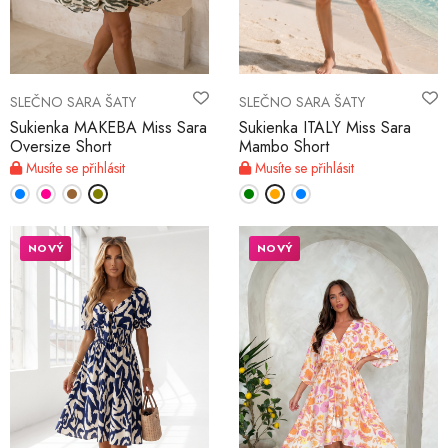
MŮJ ÚČET
SLEČNO SARA ŠATY
SLEČNO SARA ŠATY
Jazyk
Sukienka MAKEBA Miss Sara
Sukienka ITALY Miss Sara
Oversize Short
Mambo Short
Měnová jednotka
Musíte se přihlásit
Musíte se přihlásit
NOVÝ
NOVÝ