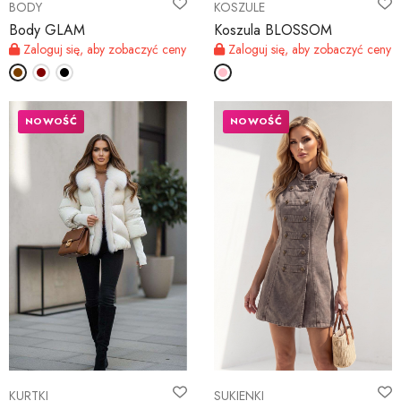
BODY
KOSZULE
Body GLAM
Koszula BLOSSOM
Zaloguj się, aby zobaczyć ceny
Zaloguj się, aby zobaczyć ceny
NOWOŚĆ
NOWOŚĆ
KURTKI
SUKIENKI