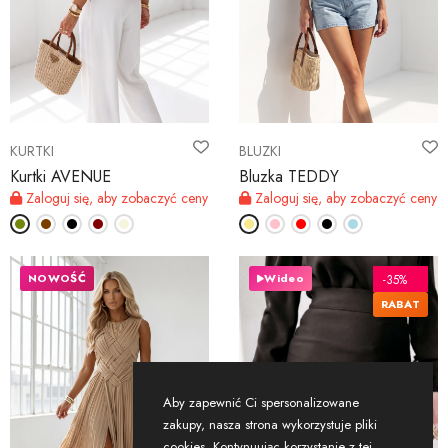
KURTKI
BLUZKI
Kurtki AVENUE
Bluzka TEDDY
Zaloguj się, aby zobaczyć ceny
Zaloguj się, aby zobaczyć ceny
NOWOŚĆ
Wideo
-35%
RABAT
Aby zapewnić Ci spersonalizowane
zakupy, nasza strona wykorzystuje pliki
cookies. Kontynuując korzystanie z tej