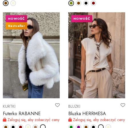
NOWOŚĆ
NOWOŚĆ
Bestseller
KURTKI
BLUZKI
Futerko RABANNE
Bluzka HERRMESA
Zaloguj się, aby zobaczyć ceny
Zaloguj się, aby zobaczyć ceny