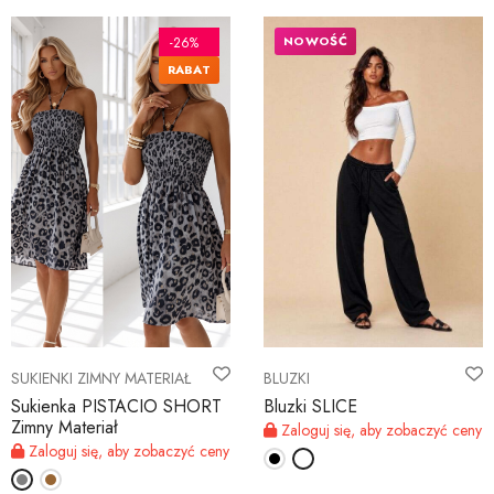
NOWOŚĆ
-26%
RABAT
SUKIENKI ZIMNY MATERIAŁ
BLUZKI
Sukienka PISTACIO SHORT
Bluzki SLICE
Zimny Materiał
Zaloguj się, aby zobaczyć ceny
Zaloguj się, aby zobaczyć ceny