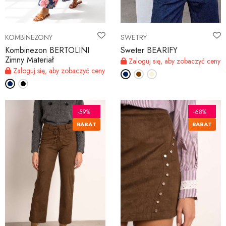
KOMBINEZONY
SWETRY
Kombinezon BERTOLINI
Sweter BEARIFY
Zimny Materiał
Zaloguj się, aby zobaczyć ceny
Zaloguj się, aby zobaczyć ceny
-59%
-68%
RABAT
RABAT