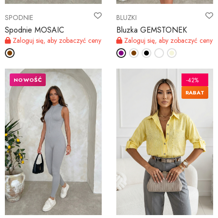
SPODNIE
BLUZKI
Spodnie MOSAIC
Bluzka GEMSTONEK
Zaloguj się, aby zobaczyć ceny
Zaloguj się, aby zobaczyć ceny
NOWOŚĆ
-42%
RABAT