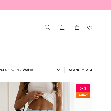
SEANS
2
3
4
-34%
RABAT