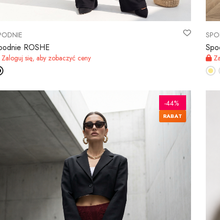
PODNIE
SPO
podnie ROSHE
Spo
Zaloguj się, aby zobaczyć ceny
Za
-44%
RABAT