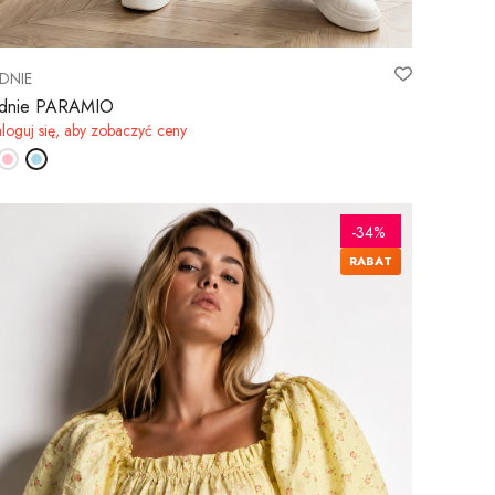
DNIE
dnie PARAMIO
loguj się, aby zobaczyć ceny
-34%
RABAT