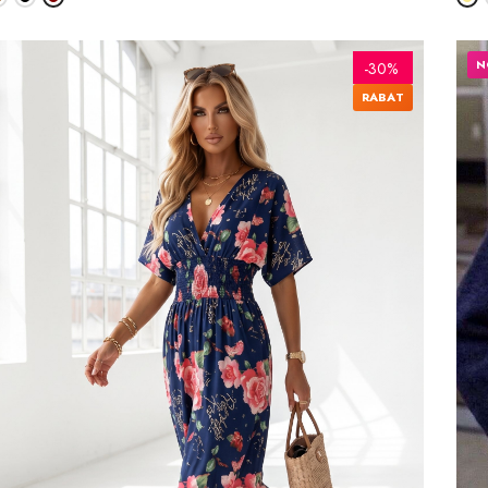
N
-30%
RABAT