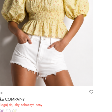
KI
zka COMPANY
loguj się, aby zobaczyć ceny