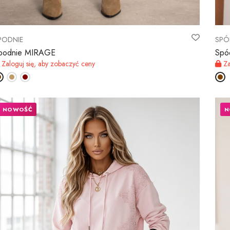
PODNIE
SPÓ
podnie MIRAGE
Spó
Zaloguj się, aby zobaczyć ceny
Za
NOWOŚĆ
N