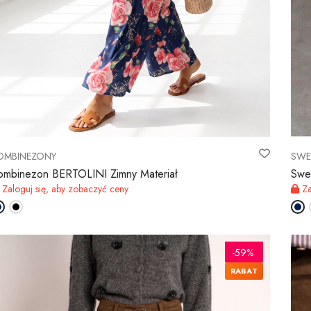
OMBINEZONY
SWE
ombinezon BERTOLINI Zimny Materiał
Swe
Zaloguj się, aby zobaczyć ceny
Za
-59%
RABAT