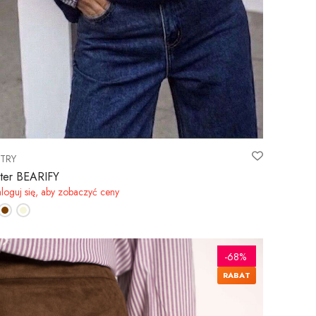
TRY
ter BEARIFY
loguj się, aby zobaczyć ceny
-68%
RABAT