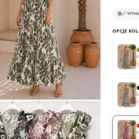
📏 WYMI
OPCJE KO
U
U
U