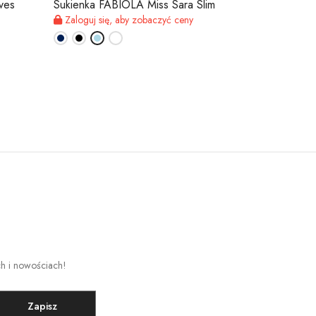
ves
Sukienka FABIOLA Miss Sara Slim
Sukienka GR
Zaloguj się, aby zobaczyć ceny
Zaloguj się,
ch i nowościach!
Zapisz