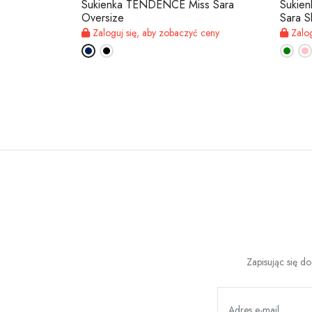
s Sara
Sukienka TENDENCE Miss Sara
Sukie
Oversize
Sara S
 ceny
Zaloguj się, aby zobaczyć ceny
Zalog
Zapisując się d