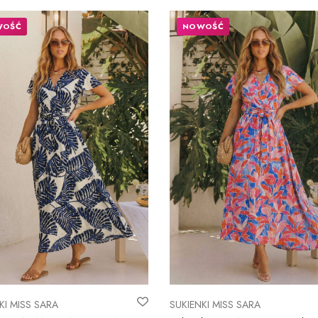
WOŚĆ
NOWOŚĆ
KI MISS SARA
SUKIENKI MISS SARA