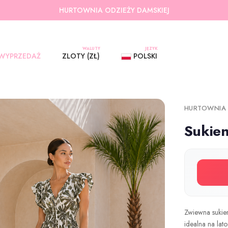
HURTOWNIA ODZIEŻY DAMSKIEJ
WALUTY
JĘZYK
WYPRZEDAŻ
ZLOTY (ZŁ)
POLSKI
HURTOWNIA
Sukie
Zwiewna sukien
idealna na lato