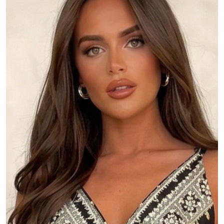
MOJE KONTO
Język
Waluty