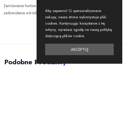
Zamówienie hurtowe tej sukienki to pewność wysokiej jakości i
Aby zapewnić Ci spersonalizowane
zadowolenia wśród Twoich odbiorców.
zakupy, nasza strona wykorzystuje pliki
cookies. Kontynuując korzystanie z tej
witryny, wyrażasz zgodę na naszą politykę
dotyczącą plików cookie.
AKCEPTUJ
Podobne
Produkty
NOWOŚĆ
NOWOŚĆ