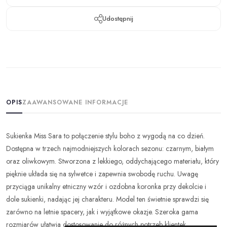
Udostępnij
OPIS
ZAAWANSOWANE INFORMACJE
Sukienka Miss Sara to połączenie stylu boho z wygodą na co dzień.
Dostępna w trzech najmodniejszych kolorach sezonu: czarnym, białym
oraz oliwkowym. Stworzona z lekkiego, oddychającego materiału, który
pięknie układa się na sylwetce i zapewnia swobodę ruchu. Uwagę
przyciąga unikalny etniczny wzór i ozdobna koronka przy dekolcie i
dole sukienki, nadając jej charakteru. Model ten świetnie sprawdzi się
zarówno na letnie spacery, jak i wyjątkowe okazje. Szeroka gama
rozmiarów ułatwia dostosowanie do różnych potrzeb klientek.