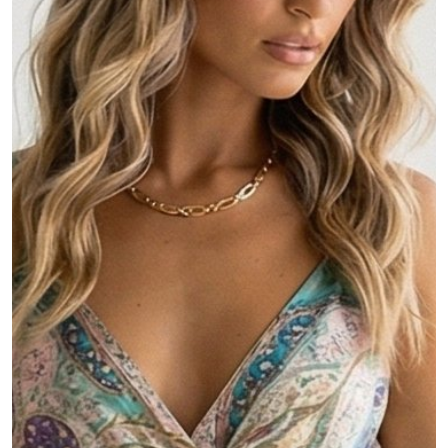
MOJE KONTO
Język
Waluty