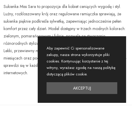
Sukienka Miss Sara to propozycja dla kobiet ceniących wygodę i styl.
Luźny, rozkloszowany krój oraz regulowane ramiączka sprawiają, że
sukienka pięknie podkreśla sylwetkę, zapewniając jednocześnie pełen
komfort przez cały dzień. Model dostępny w trzech modnych kolorach:
zielonym, pomarańczowym i fuksja, pozwala na stworzenie
różnorodnych stylizacji zarówno na codzień, jak i na specjalne okazje.
Aby zapewnić Ci spersonalizowane
Lekki, przewiewny materiał doskonale sprawdzi się w cieplejszych
zakupy, nasza strona wykorzystuje pliki
miesiącach oraz podczas wyjazdów. Idealny wybór do hurtowej oferty -
cookies. Kontynuując korzystanie z tej
sprawdzi się w każdej kolekcji damskiej butików oraz sklepów
witryny, wyrażasz zgodę na naszą politykę
internetowych.
dotyczącą plików cookie.
AKCEPTUJ
Podobne
Produkty