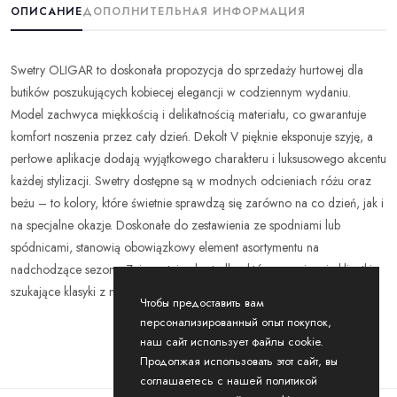
ОПИСАНИЕ
ДОПОЛНИТЕЛЬНАЯ ИНФОРМАЦИЯ
Swetry OLIGAR to doskonała propozycja do sprzedaży hurtowej dla
butików poszukujących kobiecej elegancji w codziennym wydaniu.
Model zachwyca miękkością i delikatnością materiału, co gwarantuje
komfort noszenia przez cały dzień. Dekolt V pięknie eksponuje szyję, a
perłowe aplikacje dodają wyjątkowego charakteru i luksusowego akcentu
każdej stylizacji. Swetry dostępne są w modnych odcieniach różu oraz
beżu – to kolory, które świetnie sprawdzą się zarówno na co dzień, jak i
na specjalne okazje. Doskonałe do zestawienia ze spodniami lub
spódnicami, stanowią obowiązkowy element asortymentu na
nadchodzące sezony. Zainwestuj w bestseller, który przyciągnie klientki
szukające klasyki z nutą nowoczesności!
Чтобы предоставить вам
персонализированный опыт покупок,
наш сайт использует файлы cookie.
Продолжая использовать этот сайт, вы
соглашаетесь с нашей политикой