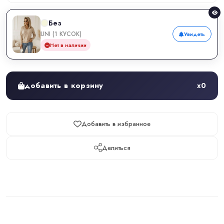
Без
UNI (1 КУСОК)
Увидеть
Нет в наличии
добавить в корзину
x
0
Добавить в избранное
Делиться