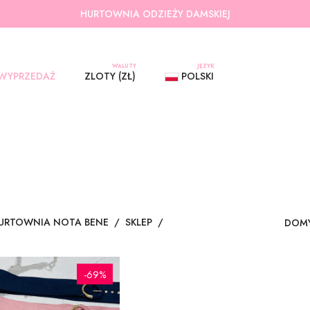
HURTOWNIA ODZIEŻY DAMSKIEJ
WALUTY
JĘZYK
WYPRZEDAŻ
ZLOTY (ZŁ)
POLSKI
URTOWNIA NOTA BENE
/
SKLEP
/
-69%