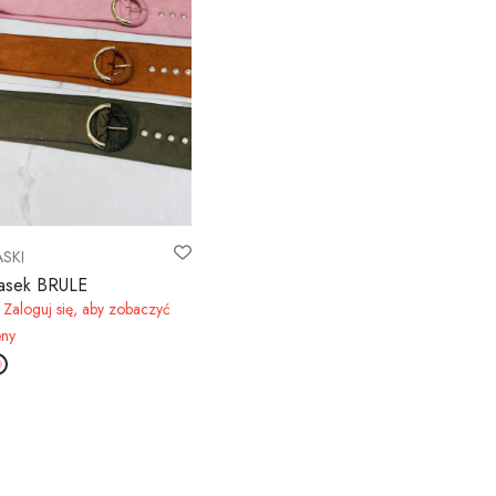
ASKI
asek BRULE
Zaloguj się, aby zobaczyć
eny