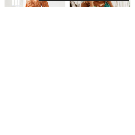
SUKIENKI MISS SARA
SUKIENKI MISS SARA
Sukienka GARDENIA Miss
Sukienka LIŚCIE Miss Sara
Sara Mambo
Short
Zaloguj się, aby zobaczyć ceny
Zaloguj się, aby zobaczyć ceny