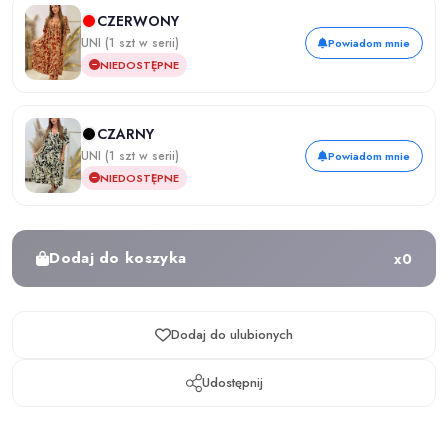
CZERWONY
UNI (1 szt w serii)
Powiadom mnie
NIEDOSTĘPNE
CZARNY
UNI (1 szt w serii)
Powiadom mnie
NIEDOSTĘPNE
Dodaj do koszyka
x
0
Dodaj do ulubionych
Udostępnij