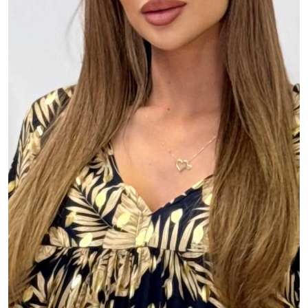
MOJE KONTO
Język
Waluty