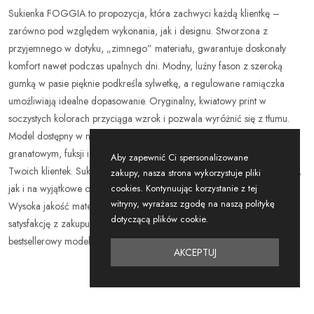
Sukienka FOGGIA to propozycja, która zachwyci każdą klientkę –
zarówno pod względem wykonania, jak i designu. Stworzona z
przyjemnego w dotyku, „zimnego” materiału, gwarantuje doskonały
komfort nawet podczas upalnych dni. Modny, luźny fason z szeroką
gumką w pasie pięknie podkreśla sylwetkę, a regulowane ramiączka
umożliwiają idealne dopasowanie. Oryginalny, kwiatowy print w
soczystych kolorach przyciąga wzrok i pozwala wyróżnić się z tłumu.
Model dostępny w najmodniejszych odcieniach sezonu: zielonym,
granatowym, fuksji i czarnym, co ułatwia różnorodność wyboru dla
Aby zapewnić Ci spersonalizowane
Twoich klientek. Sukienka doskonale sprawdzi się zarówno na co dzień,
zakupy, nasza strona wykorzystuje pliki
cookies. Kontynuując korzystanie z tej
jak i na wyjątkowe okazje – do pracy, na spotkania czy letnie wyjazdy.
witryny, wyrażasz zgodę na naszą politykę
Wysoka jakość materiałów oraz dopracowane detale gwarantują
dotyczącą plików cookie.
satysfakcję z zakupu hurtowego. Uzupełnij swój asortyment o ten
bestsellerowy model!
AKCEPTUJ