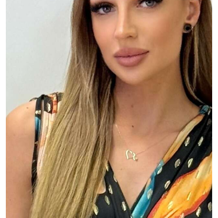
MOJE KONTO
Język
Waluty