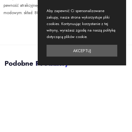
pewność atrakcyjnego asortymentu, który wyróżni Twój sklep na rynku
Aby zapewnić Ci spersonalizowane
modowym. skład: 80% wiskoza 20% poliamid
zakupy, nasza strona wykorzystuje pliki
cookies. Kontynuując korzystanie z tej
witryny, wyrażasz zgodę na naszą politykę
dotyczącą plików cookie.
AKCEPTUJ
Podobne
Produkty
NOWOŚĆ
NOWOŚĆ