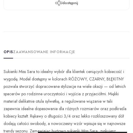
Udostępnij
OPIS
ZAAWANSOWANE INFORMACJE
Sukienki Miss Sara to idealny wybór dla klientek ceniących kobiecość i
wygodę. Model dostępny w kolorach RÓŻOWY, CZARNY, BŁĘKITNY
pozwala stworzyć dopracowane stylizacje na wiele okazji — od letnich
spacerów po rodzinne uroczystości i wyjścia z przyjaciółmi. Miękki
materiał delikatnie otula sylwetkę, a regulowane wiązanie w talii
zapewnia idealne dopasowanie dla różnych rozmiarów oraz podkreśla
kobiecy kształt. Rękawy o długości 3/4 oraz lekko rozkloszowany dół
dodają całości swobody, a nowoczesny wzór wpisuje się w najnowsze
trendy sezonu. Zamawiając hurtowo sukienki Miss Sara, zyskujesz