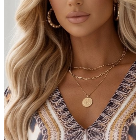
MOJE KONTO
Język
Waluty