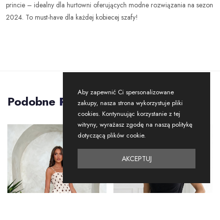
princie – idealny dla hurtowni oferujących modne rozwiązania na sezon
2024. To must-have dla każdej kobiecej szafy!
Aby zapewnić Ci spersonalizowane
Podobne
Produkty
zakupy, nasza strona wykorzystuje pliki
cookies. Kontynuując korzystanie z tej
witryny, wyrażasz zgodę na naszą politykę
dotyczącą plików cookie.
NOWOŚĆ
-41%
RABAT
AKCEPTUJ