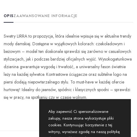
OPIS
ZAAWANSOWANE INFORMACJE
Swetry LIRRA to propozycja, która idealnie wpisuje się w aktualne trendy
mody damskiej. Dostępne w wyjątkowych kolorach: czekoladowym i
beżowym – model ten doskonale sprawdzi się zarówno w casualowych
stylizacjach, jak i podczas bardziej oficjalnych wyjść. Wysokogatunkowa
dzianina gwarantuje wygodę i trwałość, a uniwersalny fason świetnie
leży na każdej sylwetce. Kontrastowe ściągacze oraz subtelne logo na
piersi dodają niepowtarzalnego stylu. To must-have w każdej ofercie
hurtowej! Idealny do jeansów, spódnic i klasycznych spodni – sprawdzi
się w pracy, na spotkaniu czy w czasie wolnym.
Aby zapewnić Ci spersonalizowane
zakupy, nasza strona wykorzystuje pliki
cookies. Kontynuując korzystanie z tej
witryny, wyrażasz zgodę na naszą politykę