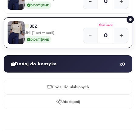
−
+
DOSTĘPNE
Ilość serii
BEŻ
UNI (1 szt w serii)
−
+
DOSTĘPNE
Dodaj do koszyka
x
0
Dodaj do ulubionych
Udostępnij