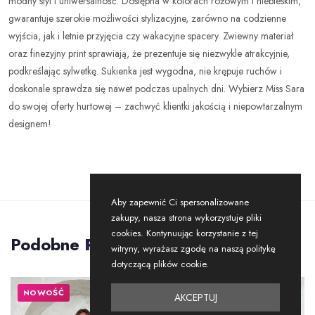
modny styl i uniwersalność. Dostępna w kolorach różowym i niebieskim,
gwarantuje szerokie możliwości stylizacyjne, zarówno na codzienne
wyjścia, jak i letnie przyjęcia czy wakacyjne spacery. Zwiewny materiał
oraz finezyjny print sprawiają, że prezentuje się niezwykle atrakcyjnie,
podkreślając sylwetkę. Sukienka jest wygodna, nie krępuje ruchów i
doskonale sprawdza się nawet podczas upalnych dni. Wybierz Miss Sara
do swojej oferty hurtowej – zachwyć klientki jakością i niepowtarzalnym
designem!
Aby zapewnić Ci spersonalizowane
zakupy, nasza strona wykorzystuje pliki
cookies. Kontynuując korzystanie z tej
Podobne
Produkty
witryny, wyrażasz zgodę na naszą politykę
dotyczącą plików cookie.
NOWOŚĆ
NOWOŚĆ
AKCEPTUJ