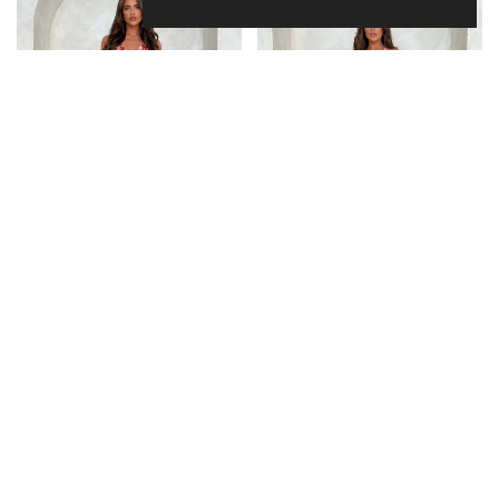
SUKIENKI MISS SARA
SUKIENKI MISS SARA
Sukienka CANADA GOLD
Sukienka BAVARIA Miss Sara
Miss Sara Twine
Maxi
Zaloguj się, aby zobaczyć ceny
Zaloguj się, aby zobaczyć ceny