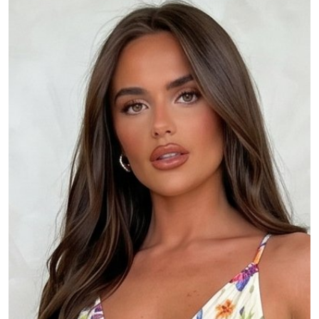
MOJE KONTO
Język
Waluty