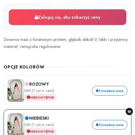
Zaloguj się, aby zobaczyć ceny
Zwiewna maxi z kwiatowym printem, głęboki dekolt V, lekki i przyjemny
materiał, ramiączka regulowane.
OPCJE KOLORÓW
ROZOWY
UNI (1 szt w serii)
Powiadom mnie
NIEDOSTĘPNE
NIEBIESKI
UNI (1 szt w serii)
Powiadom mnie
NIEDOSTĘPNE