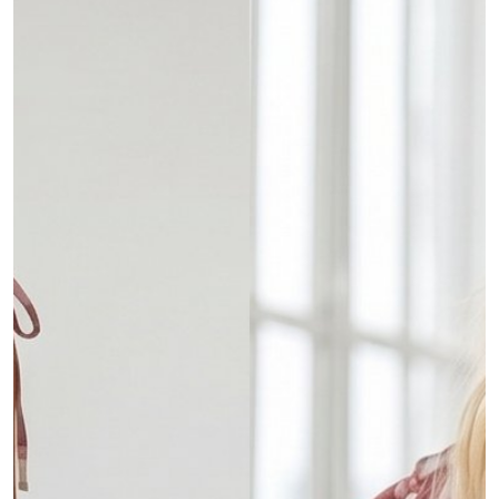
MOJE KONTO
Język
Waluty