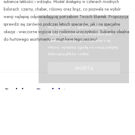
sukience lekkości i wdzięku. Model dostępny w czterech modnych
kolorach: czarny, chaber, różowy oraz brąz, co pozwala na wybór
wersji najlepiej odpowiadającej potrzebom Twoich klientek. Propozycja
sprawdzi się zarówno podczas letnich spacerów, jak i na specjalne
Aby zapewnić Ci spersonalizowane
okazje - wieczorne wyjścia czy rodzinne uroczystości. Sukienka idealna
zakupy, nasza strona wykorzystuje pliki
do hurtowego asortymentu – must-have tego sezonu!
cookies. Kontynuując korzystanie z tej
witryny, wyrażasz zgodę na naszą politykę
dotyczącą plików cookie.
AKCEPTUJ
Podobne
Produkty
NOWOŚĆ
-34%
RABAT