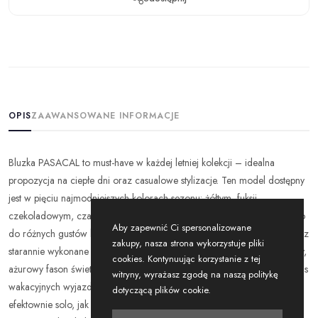
OPIS
ZAAWANSOWANE INFORMACJE
Bluzka PASACAL to must-have w każdej letniej kolekcji – idealna
propozycja na ciepłe dni oraz casualowe stylizacje. Ten model dostępny
jest w pięciu najmodniejszych kolorach sezonu: żółtym, fuksji,
czekoladowym, czarnym i błękitnym, dzięki czemu łatwo dopasujesz go
Aby zapewnić Ci spersonalizowane
do różnych gustów klientek. Wysokiej jakości, oddychający materiał oraz
zakupy, nasza strona wykorzystuje pliki
starannie wykonane detale gwarantują komfort przez cały dzień, a luźny,
cookies. Kontynuując korzystanie z tej
ażurowy fason świetnie sprawdzi się zarówno na co dzień, jak i podczas
witryny, wyrażasz zgodę na naszą politykę
wakacyjnych wyjazdów czy spacerów po mieście. Bluzka prezentuje się
dotyczącą plików cookie.
efektownie solo, jak i w połączeniu z topem. Szeroki wybór rozmiarów