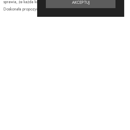
sprawia, że każda kobieta odnajdzie idealny wariant dla siebie.
AKCEPTUJ
Doskonała propozycja dla butików, które chcą wyróżnić swoją ofertę!
Podobne
Produkty
NOWOŚĆ
NOWOŚĆ