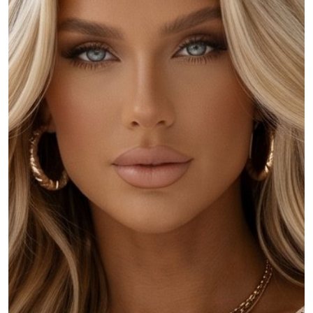
MOJE KONTO
Język
Waluty