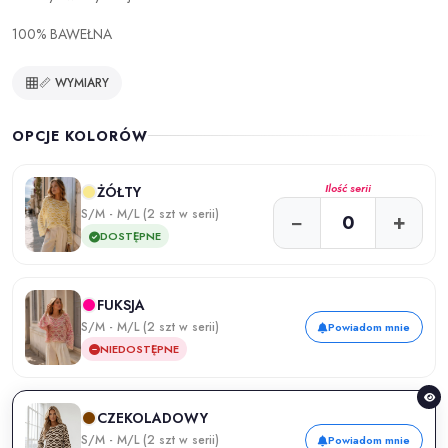
100% BAWEŁNA
📏 WYMIARY
OPCJE KOLORÓW
Ilość serii
ŻÓŁTY
S/M - M/L (2 szt w serii)
−
+
DOSTĘPNE
FUKSJA
S/M - M/L (2 szt w serii)
Powiadom mnie
NIEDOSTĘPNE
CZEKOLADOWY
S/M - M/L (2 szt w serii)
Powiadom mnie