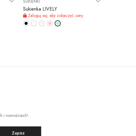
SUKIENKI
SUKIENKI
Sukienka LIVELY
Sukienka 
Zaloguj się, aby zobaczyć ceny
Zaloguj się,
ch i nowościach!
Zapisz