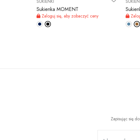
SUKIENKI
SUKIEN
Sukienka MOMENT
Sukie
 ceny
Zaloguj się, aby zobaczyć ceny
Zalog
Zapisując się d