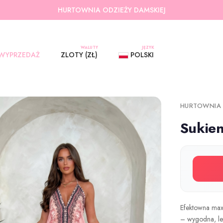
HURTOWNIA ODZIEŻY DAMSKIEJ
WALUTY
JĘZYK
WYPRZEDAŻ
ZLOTY (ZŁ)
POLSKI
HURTOWNIA
Sukie
Efektowna max
– wygodna, lek