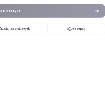
 do koszyka
x
0
Dodaj do ulubionych
Udostępnij