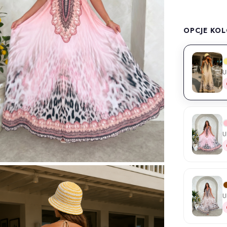
OPCJE KO
U
U
U