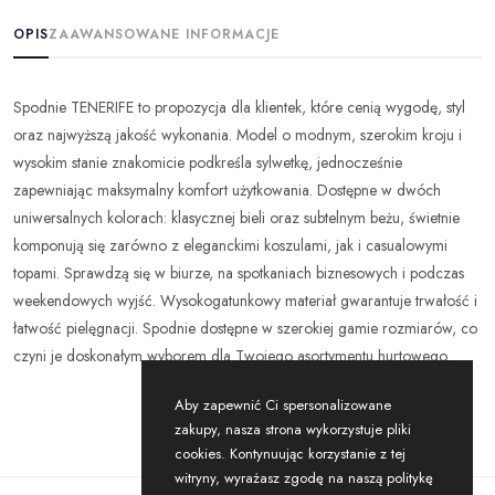
OPIS
ZAAWANSOWANE INFORMACJE
Spodnie TENERIFE to propozycja dla klientek, które cenią wygodę, styl
oraz najwyższą jakość wykonania. Model o modnym, szerokim kroju i
wysokim stanie znakomicie podkreśla sylwetkę, jednocześnie
zapewniając maksymalny komfort użytkowania. Dostępne w dwóch
uniwersalnych kolorach: klasycznej bieli oraz subtelnym beżu, świetnie
komponują się zarówno z eleganckimi koszulami, jak i casualowymi
topami. Sprawdzą się w biurze, na spotkaniach biznesowych i podczas
weekendowych wyjść. Wysokogatunkowy materiał gwarantuje trwałość i
łatwość pielęgnacji. Spodnie dostępne w szerokiej gamie rozmiarów, co
czyni je doskonałym wyborem dla Twojego asortymentu hurtowego.
Aby zapewnić Ci spersonalizowane
zakupy, nasza strona wykorzystuje pliki
cookies. Kontynuując korzystanie z tej
witryny, wyrażasz zgodę na naszą politykę