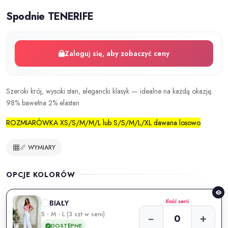
Spodnie TENERIFE
Zaloguj się, aby zobaczyć ceny
Szeroki krój, wysoki stan, elegancki klasyk — idealne na każdą okazję.
98% bawełna 2% elastan
ROZMIARÓWKA XS/S/M/M/L lub S/S/M/L/XL dawana losowo
📏 WYMIARY
OPCJE KOLORÓW
Ilość serii
BIAŁY
S - M - L (3 szt w serii)
−
+
DOSTĘPNE