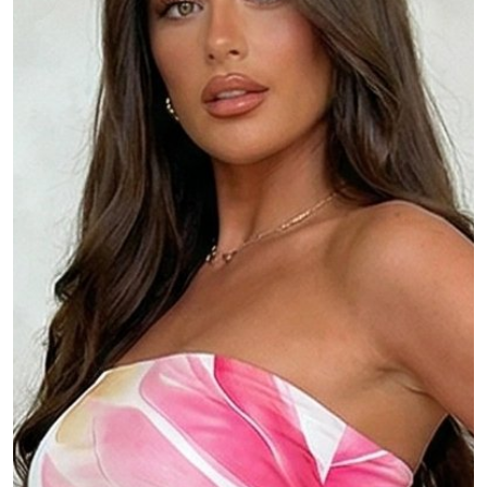
MOJE KONTO
Język
Waluty