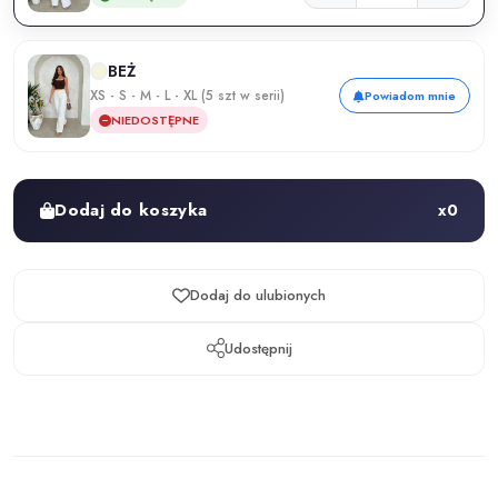
BEŻ
XS - S - M - L - XL (5 szt w serii)
Powiadom mnie
NIEDOSTĘPNE
Dodaj do koszyka
x
0
Dodaj do ulubionych
Udostępnij