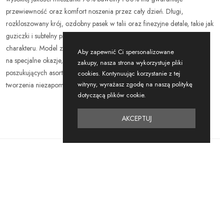
przewiewność oraz komfort noszenia przez cały dzień. Długi,
rozkloszowany krój, ozdobny pasek w talii oraz finezyjne detale, takie jak
guziczki i subtelny print kwiatowy, nadają sukience wyjątkowego
charakteru. Model zachwyca uniwersalnością – sprawdzi się zarówno
Aby zapewnić Ci spersonalizowane
na specjalne okazje, jak i na co dzień. Idealna do butików i sklepów
zakupy, nasza strona wykorzystuje pliki
poszukujących asortymentu premium, który zainspiruje każdą kobietę do
cookies. Kontynuując korzystanie z tej
witryny, wyrażasz zgodę na naszą politykę
tworzenia niezapomnianych stylizacji. Rozmiary S/M oraz M/L.
dotyczącą plików cookie.
AKCEPTUJ
Podobne
Produkty
NOWOŚĆ
NOWOŚĆ