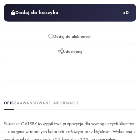
Dodaj do koszyka
x
0
Dodaj do ulubionych
Udostępnij
OPIS
ZAAWANSOWANE INFORMACJE
Sukienka GATSBY to wyjątkowa propozycja dla wymagających klientów
– dostępna w modnych kolorach: różowym oraz błękitnym. Wykonana z
wysokiej jakości mieszanki 70% bawełny i 30% lnu gwarantuje