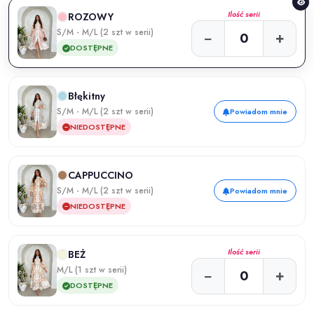
Ilość serii
ROZOWY
S/M - M/L (2 szt w serii)
−
+
DOSTĘPNE
Błękitny
S/M - M/L (2 szt w serii)
Powiadom mnie
NIEDOSTĘPNE
CAPPUCCINO
S/M - M/L (2 szt w serii)
Powiadom mnie
NIEDOSTĘPNE
Ilość serii
BEŻ
M/L (1 szt w serii)
−
+
DOSTĘPNE