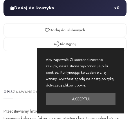
Dodaj do koszyka
x
0
Dodaj do ulubionych
Udostępnij
Aby zapewnić Ci spersonalizowane
zakupy, nasza strona wykorzystuje pliki
cookies. Kontynuując korzystanie z tej
witryny, wyrażasz zgodę na naszą politykę
dotyczącą plików cookie.
OPIS
ZAAWANSOWANE INFORMACJE
AKCEPTUJ
Przedstawiamy hitowy kombinezon damski dostępny w czterech
topowych kolorach: fuksja, czarny, błękitny i beż. Uniwersalny krój na
ramiączkach doskonale dopasowuje się do sylwetki, gwarantując