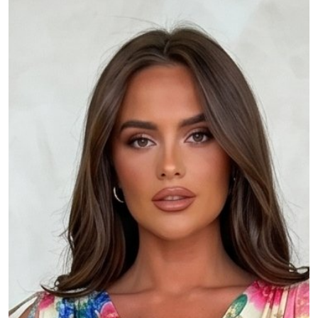
MOJE KONTO
Język
Waluty