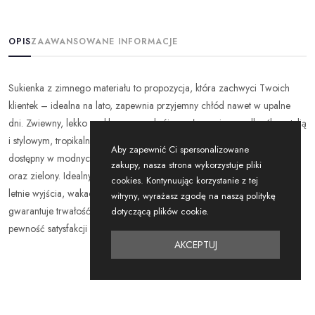
OPIS
ZAAWANSOWANE INFORMACJE
Sukienka z zimnego materiału to propozycja, która zachwyci Twoich
klientek – idealna na lato, zapewnia przyjemny chłód nawet w upalne
dni. Zwiewny, lekko rozkloszowany krój w połączeniu z podkreśloną talią
i stylowym, tropikalnym wzorem dodaje sylwetce lekkości i klasy. Model
Aby zapewnić Ci spersonalizowane
dostępny w modnych kolorach: bananowy, czarny, niebieski, różowy
zakupy, nasza strona wykorzystuje pliki
oraz zielony. Idealny zarówno na co dzień, jak i na wyjątkowe okazje –
cookies. Kontynuując korzystanie z tej
letnie wyjścia, wakacje czy garden party. Wysoka jakość materiałów
witryny, wyrażasz zgodę na naszą politykę
gwarantuje trwałość i komfort noszenia. Zamówienie hurtowe to
dotyczącą plików cookie.
pewność satysfakcji oraz szeroki wybór rozmiarów.
AKCEPTUJ