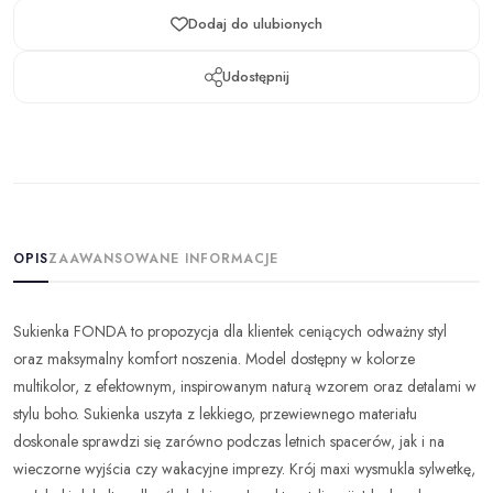
Dodaj do ulubionych
Udostępnij
OPIS
ZAAWANSOWANE INFORMACJE
Sukienka FONDA to propozycja dla klientek ceniących odważny styl
oraz maksymalny komfort noszenia. Model dostępny w kolorze
multikolor, z efektownym, inspirowanym naturą wzorem oraz detalami w
stylu boho. Sukienka uszyta z lekkiego, przewiewnego materiału
doskonale sprawdzi się zarówno podczas letnich spacerów, jak i na
wieczorne wyjścia czy wakacyjne imprezy. Krój maxi wysmukla sylwetkę,