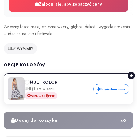
Zaloguj się, aby zobaczyć ceny
Zwiewny fason maxi, etniczne wzory, głęboki dekolt i wygoda noszenia
– idealna na lato i festiwale.
📏 WYMIARY
OPCJE KOLORÓW
MULTIKOLOR
UNI (1 szt w serii)
Powiadom mnie
NIEDOSTĘPNE
Dodaj do koszyka
x
0