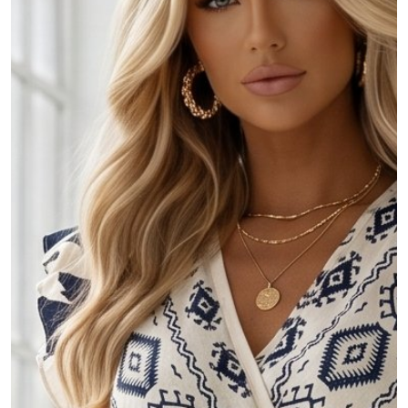
MOJE KONTO
Język
Waluty