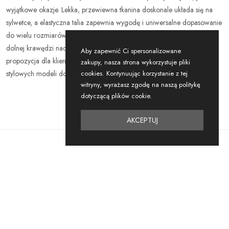
wyjątkowe okazje. Lekka, przewiewna tkanina doskonale układa się na
sylwetce, a elastyczna talia zapewnia wygodę i uniwersalne dopasowanie
do wielu rozmiarów. Charakterystyczny wzór boho oraz falbana przy
dolnej krawędzi nadają sukience unikalnego charakteru. Idealna
Aby zapewnić Ci spersonalizowane
propozycja dla klientów hurtowych, którzy szukają ponadczasowych i
zakupy, nasza strona wykorzystuje pliki
cookies. Kontynuując korzystanie z tej
stylowych modeli do swojego asortymentu.
witryny, wyrażasz zgodę na naszą politykę
dotyczącą plików cookie.
AKCEPTUJ
Podobne
Produkty
NOWOŚĆ
NOWOŚĆ