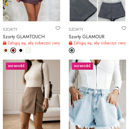
MOJE KONTO
SZORTY
SZORTY
Język
Szorty GLAMTOUCH
Szorty GLAMOUR
Zaloguj się, aby zobaczyć ceny
Zaloguj się, aby zobaczyć ceny
Waluty
NOWOŚĆ
NOWOŚĆ