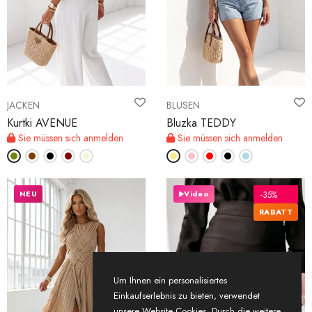
JACKEN
BLUSEN
Kurtki AVENUE
Bluzka TEDDY
Sie müssen sich anmelden
Sie müssen sich anmelden
NEU
Video
-35%
RABATT
Um Ihnen ein personalisiertes
Einkaufserlebnis zu bieten, verwendet
unsere Website Cookies. Durch die weitere