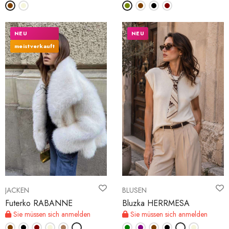
NEU
NEU
meistverkauft
JACKEN
BLUSEN
Futerko RABANNE
Bluzka HERRMESA
Sie müssen sich anmelden
Sie müssen sich anmelden