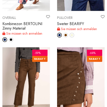
OVERALL
PULLOVER
Kombinezon BERTOLINI
Sweter BEARIFY
Zimny Materiał
Sie müssen sich anmelden
Sie müssen sich anmelden
-59%
-68%
RABATT
RABATT