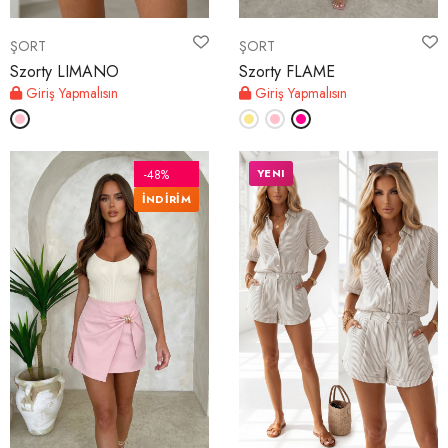
ŞORT
ŞORT
Szorty LIMANO
Szorty FLAME
Giriş Yapmalısın
Giriş Yapmalısın
YENI
-48%
İNDİRİM