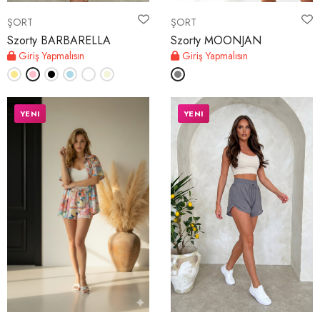
ŞORT
ŞORT
Szorty BARBARELLA
Szorty MOONJAN
Giriş Yapmalısın
Giriş Yapmalısın
YENI
YENI