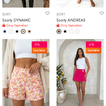
ŞORT
ŞORT
Szorty DYNAMIC
Szorty ANDREAS
Giriş Yapmalısın
Giriş Yapmalısın
-51%
-41%
İNDİRİM
İNDİRİM