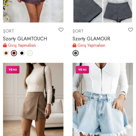
HESABIM
ŞORT
ŞORT
Dil
Szorty GLAMTOUCH
Szorty GLAMOUR
Giriş Yapmalısın
Giriş Yapmalısın
Para Birimi
YENI
YENI